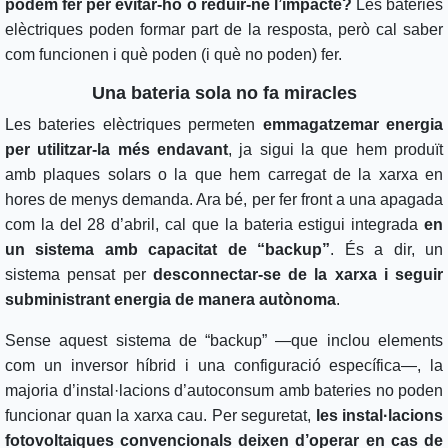
podem fer per evitar-ho o reduir-ne l’impacte?
Les bateries
elèctriques poden formar part de la resposta, però cal saber
com funcionen i què poden (i què no poden) fer.
Una bateria sola no fa miracles
Les bateries elèctriques permeten
emmagatzemar energia
per utilitzar-la més endavant
, ja sigui la que hem produït
amb plaques solars o la que hem carregat de la xarxa en
hores de menys demanda. Ara bé, per fer front a una apagada
com la del 28 d’abril, cal que la bateria estigui integrada
en
un sistema amb capacitat de “backup”
. És a dir, un
sistema pensat per
desconnectar-se de la xarxa i seguir
subministrant energia de manera autònoma
.
Sense aquest sistema de “backup” —que inclou elements
com un inversor híbrid i una configuració específica—, la
majoria d’instal·lacions d’autoconsum amb bateries no poden
funcionar quan la xarxa cau. Per seguretat,
les instal·lacions
fotovoltaiques convencionals deixen d’operar en cas de