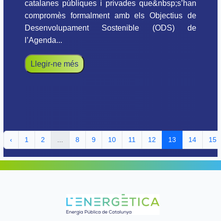
catalanes públiques i privades que&nbsp;s’han
compromès formalment amb els Objectius de
Desenvolupament Sostenible (ODS) de
l’Agenda...
Llegir-ne més
‹
1
2
...
8
9
10
11
12
13
14
15