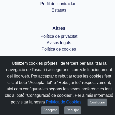
Perfil del contractant
Estatuts
Altres
Política de privacitat
Avísos legals
Política de cookies
;
Utilitzem cookies pròpies i de tercers per analitzar la
navegació de l'usuari i assegurar el correcte funcionament
del lloc web. Pot acceptar o rebutjar totes les cookies fent
clic al botó "Acceptar tot" o "Rebutjar tot" respectivament,
així com configurar-les segons les seves preferències fent
clic al botó "Configuració de cookies". Per a més informació
pot visitar la nostra
Política de Cookies
.
Configurar
Acceptar
Rebutjar