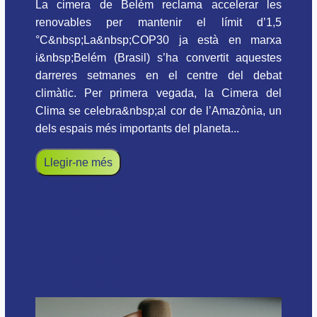
La cimera de Belém reclama accelerar les
renovables per mantenir el límit d’1,5
°C&nbsp;La&nbsp;COP30 ja està en marxa
i&nbsp;Belém (Brasil) s’ha convertit aquestes
darreres setmanes en el centre del debat
climàtic. Per primera vegada, la Cimera del
Clima se celebra&nbsp;al cor de l’Amazònia, un
dels espais més importants del planeta...
Llegir-ne més