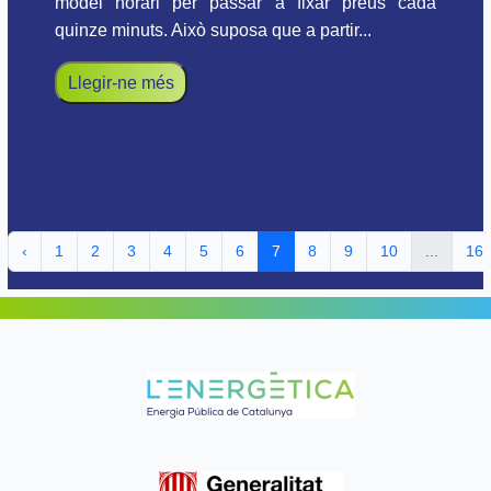
model horari per passar a fixar preus cada
quinze minuts. Això suposa que a partir...
Llegir-ne més
‹
1
2
3
4
5
6
7
8
9
10
...
16