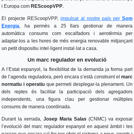
i Europa com
REScoopVPP
.
El projecte REScoopVPP,
impulsat al nostre país per
Som
Energia
, ha permès a 25 llars gestionar de manera
automàtica consums com escalfadors i aerotèrmia per
adaptar-los a les hores de més energia renovable mitjançant
un petit dispositiu intel·ligent instal·lat a casa.
Un marc regulador en evolució
A l’Estat espanyol, la flexibilitat de la demanda ja forma part
de l’agenda reguladora, però encara s’està construint el
marc
normatiu i operatiu
que permeti desplegar-la plenament. Un
dels reptes és facilitar la participació dels agregadors
independents, una figura clau per gestionar múltiples
consums de manera coordinada.
Durant la xerrada,
Josep Maria Salas
(CNMC) va exposar
l’evolució del marc regulador espanyol en aquest àmbit i les
passes que encara cal fer per obrir el sistema a nous agents i