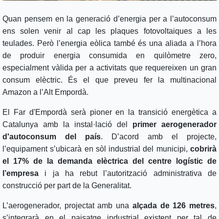
Quan pensem en la generació d’energia per a l’autoconsum
ens solen venir al cap les plaques fotovoltaiques a les
teulades. Però l’energia eòlica també és una aliada a l’hora
de produir energia consumida en quilòmetre zero,
especialment vàlida per a activitats que requereixen un gran
consum elèctric. És el que preveu fer la multinacional
Amazon a l’Alt Empordà.
El Far d'Empordà serà pioner en la transició energètica a
Catalunya amb la instal·lació del
primer aerogenerador
d'autoconsum del país
. D’acord amb el projecte,
l’equipament s’ubicarà en sòl industrial del municipi,
cobrirà
el 17% de la demanda elèctrica del centre logístic de
l’empresa
i ja ha rebut l’autorització administrativa de
construcció per part de la Generalitat.
L’aerogenerador, projectat amb una
alçada de 126 metres
,
s’integrarà en el paisatge industrial existent per tal de