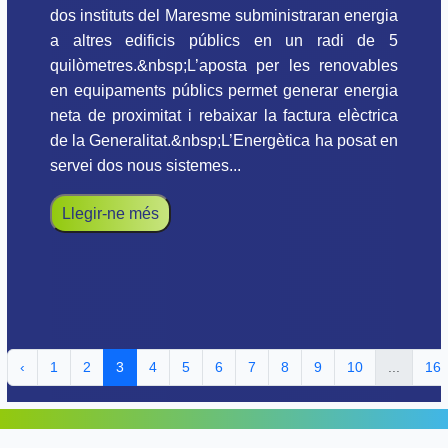
dos instituts del Maresme subministraran energia
a altres edificis públics en un radi de 5
quilòmetres.&nbsp;L’aposta per les renovables
en equipaments públics permet generar energia
neta de proximitat i rebaixar la factura elèctrica
de la Generalitat.&nbsp;L’Energètica ha posat en
servei dos nous sistemes...
Llegir-ne més
‹
1
2
3
4
5
6
7
8
9
10
...
16