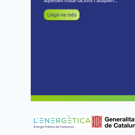
aquestes instal·lacions i adapten...
Llegir-ne més