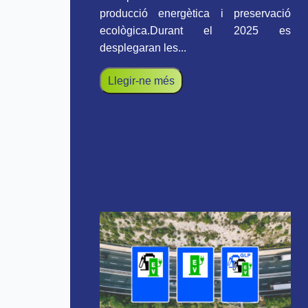
producció energètica i preservació
ecològica.Durant el 2025 es
desplegaran les...
Llegir-ne més