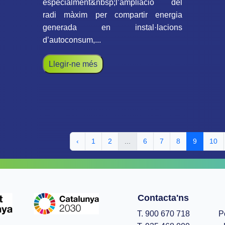
especialment&nbsp;l’ampliació del
radi màxim per compartir energia
generada en instal·lacions
d’autoconsum,...
Llegir-ne més
‹
1
2
...
6
7
8
9
10
Contacta'ns
T. 900 670 718
P