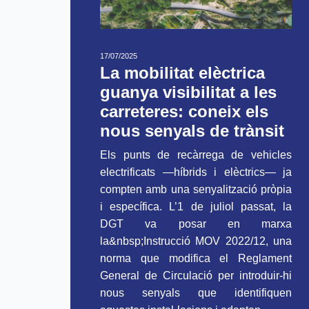
17/07/2025
La mobilitat elèctrica
guanya visibilitat a les
carreteres: coneix els
nous senyals de trànsit
Els punts de recàrrega de vehicles
electrificats —híbrids i elèctrics— ja
compten amb una senyalització pròpia
i específica. L’1 de juliol passat, la
DGT va posar en marxa
la&nbsp;Instrucció MOV 2022/12, una
norma que modifica el Reglament
General de Circulació per introduir-hi
nous senyals que identifiquen