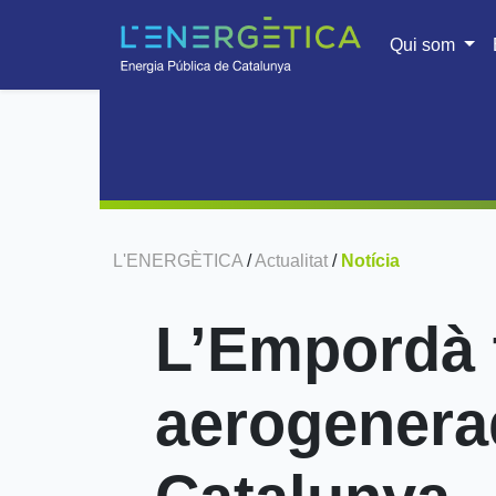
Qui som
L'ENERGÈTICA
/
Actualitat
/
Notícia
L’Empordà t
aerogenera