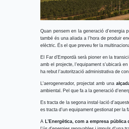
Quan pensem en la generació d’energia per
també és una aliada a l’hora de produir e
elèctric. És el que preveu fer la multinacio
El Far d'Empordà serà pioner en la transic
amb el projecte, l’equipament s’ubicarà en 
ha rebut l’autorització administrativa de con
L’aerogenerador, projectat amb una
alçad
ambiental. Pel que fa a la generació d’energ
Es tracta de la segona instal·lació d’aquest
es tracta d’un equipament gestionat per la 
A
L’Energètica, com a empresa pública 
l’ús d'energies renovables i impuls d’una tr