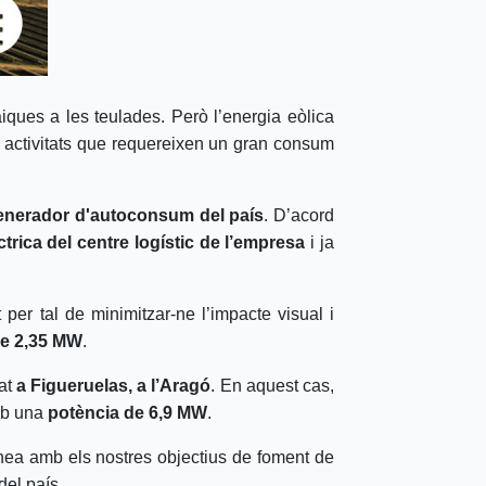
ques a les teulades. Però l’energia eòlica
 activitats que requereixen un gran consum
enerador d'autoconsum del país
. D’acord
trica del centre logístic de l’empresa
i ja
t per tal de minimitzar-ne l’impacte visual i
de 2,35 MW
.
rat
a Figueruelas, a l’Aragó
. En aquest cas,
amb una
potència de 6,9 MW
.
inea amb els nostres objectius de foment de
del país.