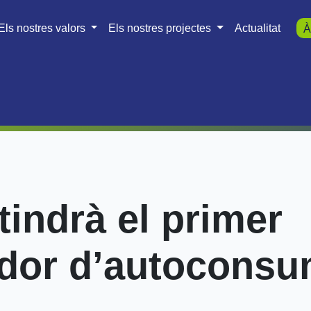
Els nostres valors
Els nostres projectes
Actualitat
À
indrà el primer
dor d’autoconsu