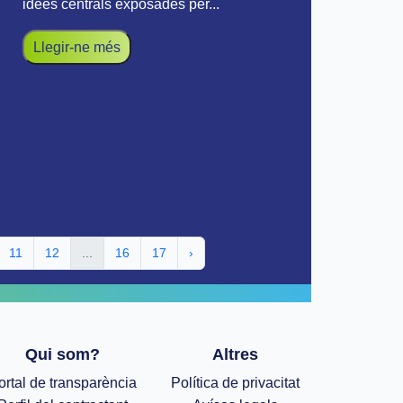
idees centrals exposades per...
Llegir-ne més
11
12
...
16
17
›
Qui som?
Altres
ortal de transparència
Política de privacitat