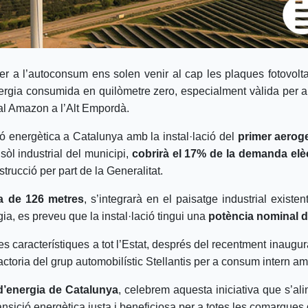
 a l’autoconsum ens solen venir al cap les plaques fotovoltai
nergia consumida en quilòmetre zero, especialment vàlida per a
nal Amazon a l’Alt Empordà.
ió energètica a Catalunya amb la instal·lació del
primer aerog
sòl industrial del municipi,
cobrirà el 17% de la demanda elèc
strucció per part de la Generalitat.
a de 126 metres
, s’integrarà en el paisatge industrial existen
ia, es preveu que la instal·lació tingui una
potència nominal 
es característiques a tot l’Estat, després del recentment inaugu
factoria del grup automobilístic Stellantis per a consum intern 
d’energia de Catalunya
, celebrem aquesta iniciativa que s’al
ansició energètica justa i beneficiosa per a totes les comarques 