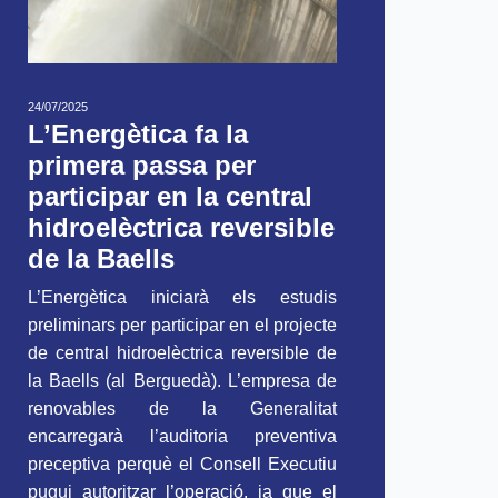
24/07/2025
L’Energètica fa la
primera passa per
participar en la central
hidroelèctrica reversible
de la Baells
L’Energètica iniciarà els estudis
preliminars per participar en el projecte
de central hidroelèctrica reversible de
la Baells (al Berguedà). L’empresa de
renovables de la Generalitat
encarregarà l’auditoria preventiva
preceptiva perquè el Consell Executiu
pugui autoritzar l’operació, ja que el