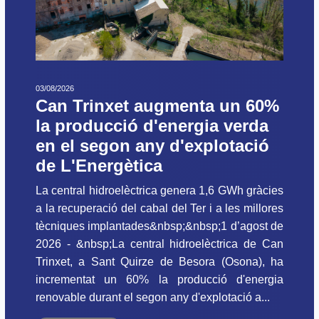
03/08/2026
Can Trinxet augmenta un 60%
la producció d'energia verda
en el segon any d'explotació
de L'Energètica
La central hidroelèctrica genera 1,6 GWh gràcies
a la recuperació del cabal del Ter i a les millores
tècniques implantades&nbsp;&nbsp;1 d’agost de
2026 - &nbsp;La central hidroelèctrica de Can
Trinxet, a Sant Quirze de Besora (Osona), ha
incrementat un 60% la producció d'energia
renovable durant el segon any d'explotació a...