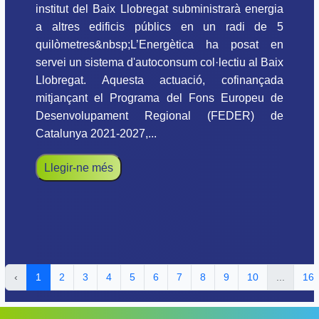
institut del Baix Llobregat subministrarà energia
a altres edificis públics en un radi de 5
quilòmetres&nbsp;L’Energètica ha posat en
servei un sistema d'autoconsum col·lectiu al Baix
Llobregat. Aquesta actuació, cofinançada
mitjançant el Programa del Fons Europeu de
Desenvolupament Regional (FEDER) de
Catalunya 2021-2027,...
Llegir-ne més
‹
1
2
3
4
5
6
7
8
9
10
...
16