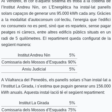
Al Vendrell, el cor d'aquest sistema es troba a la coberta de
l’Institut Andreu Nin, on L’Energètica ha instal·lat panells
solars capaços de generar uns 95.000 kWh cada any. Gràcies
a la modalitat d'autoconsum col·lectiu, l'energia que l'edifici
no consumeix no es perd, sinó que es reparteix, sense pagar
peatges ni càrrecs, entre altres edificis públics situats en un
radi de 5 quilòmetres. El repartiment queda configurat de la
següent manera:
Institut Andreu Nin
5%
Comissaria dels Mossos d’Esquadra
90%
Arxiu Judicial
5%
A Vilafranca del Penedès, els panells solars s’han instal·lat a
l’Institut La Girada, i s’estima que puguin generar uns 156.000
kWh anuals. Aquesta instal·lació té el següent repartiment:
Institut La Girada
5%
Comissaria dels Mossos d’Esquadra
75%