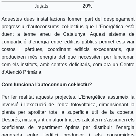
Jutjats
20%
Aquestes dues instal·lacions formen part del desplegament
progressiu d’autoconsums col·lectius que L’Energètica està
duent a terme arreu de Catalunya. Aquest sistema de
compartició d’energia entre edificis públics permet estalviar
costos i pèrdues, coordinant edificis excedentaris, que
produeixen més energia del que necessiten per funcionar,
com els instituts, amb centres deficitaris, com ara un Centre
d’Atenció Primària.
Com funciona l’autoconsum col·lectiu?
Per fer realitat aquests projectes, L’Energètica assumeix la
inversió i l’execució de l’obra fotovoltaica, dimensionant la
planta per aprofitar tota la superfície útil de la coberta.
Després, mitjançant un algoritme, es calculen i s'assignen els
coeficients de repartiment òptims per distribuir l’energia
generada entre l'edifici productor i els consumidors