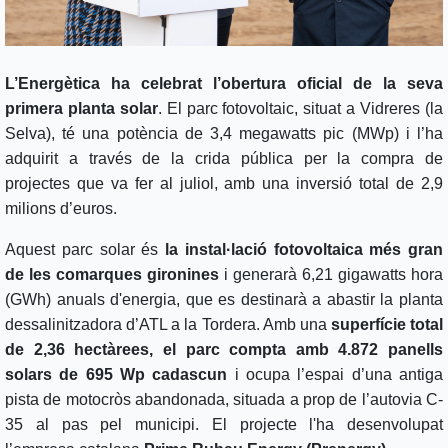
L’Energètica ha celebrat l’obertura oficial de la seva
primera planta solar
. El parc fotovoltaic, situat a Vidreres (la
Selva), té una potència de 3,4 megawatts pic (MWp) i l’ha
adquirit a través de la crida pública per la compra de
projectes que va fer al juliol, amb una inversió total de 2,9
milions d’euros.
Aquest parc solar és
la instal·lació fotovoltaica més gran
de les comarques gironines
i generarà 6,21 gigawatts hora
(GWh) anuals d'energia, que es destinarà a abastir la planta
dessalinitzadora d’ATL a la Tordera. Amb una
superfície total
de 2,36 hectàrees, el parc compta amb 4.872 panells
solars de 695 Wp cadascun
i ocupa l’espai d’una antiga
pista de motocròs abandonada, situada a prop de l’autovia C-
35 al pas pel municipi. El projecte l'ha desenvolupat