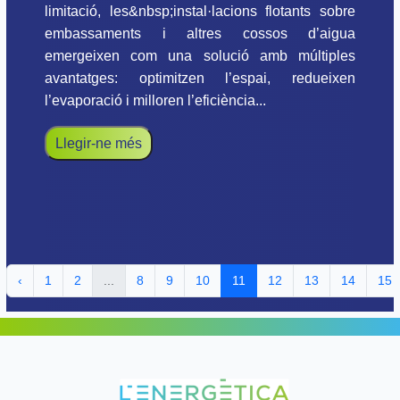
limitació, les&nbsp;instal·lacions flotants sobre
embassaments i altres cossos d’aigua
emergeixen com una solució amb múltiples
avantatges: optimitzen l’espai, redueixen
l’evaporació i milloren l’eficiència...
Llegir-ne més
‹
1
2
...
8
9
10
11
12
13
14
15