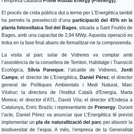
l’empresa catalana
Prime Rubau Energy (Prenergy)
.
El procés de crida pública dut a terme per L’Energètica també
ha permès la preselecció d’una
participació del 45% en la
planta fotovoltaica Sol del Bages
, situada a Sant Fruitós de
Bages, amb una capacitat de 2,94 MWp. Aquesta operació es
troba en la fase final abans de formalitzar-ne la compravenda.
La visita al parc solar de Vidreres va comptar amb
l’assistència de la consellera de Territori, Habitatge i Transició
Ecològica,
Sílvia Paneque
; l’alcalde de Vidreres,
Jordi
Camps
; el director de L’Energètica,
Daniel Pérez
; el director
general de Polítiques Ambientals i Medi Natural, Marc
Vilahur; la directora de l'Institut Català d'Energia, Marta
Morera; el director d'ATL, David Vila; el director d'Endesa a
Catalunya, Enric Brazís; i representants de
Prenergy
. Durant
l’acte, Daniel Pérez va anunciar que L’Energètica té previst
implementar un
pla de naturalització del parc
per afavorir la
biodiversitat de l’espai. A més, l'empresa de la Generalitat