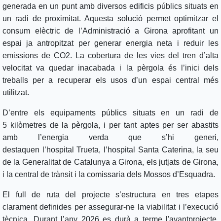
generada en un punt amb diversos edificis públics situats en
un radi de proximitat. Aquesta solució permet optimitzar el
consum elèctric de l’Administració a Girona aprofitant un
espai ja antropitzat per generar energia neta i reduir les
emissions de CO2. La cobertura de les vies del tren d’alta
velocitat va quedar inacabada i la pèrgola és l’inici dels
treballs per a recuperar els usos d’un espai central més
utilitzat.
D’entre els equipaments públics situats en un radi de
5 kilòmetres de la pèrgola, i per tant aptes per ser abastits
amb l’energia verda que s’hi generi,
destaquen l’hospital Trueta, l’hospital Santa Caterina, la seu
de la Generalitat de Catalunya a Girona, els jutjats de Girona,
i la central de trànsit i la comissaria dels Mossos d’Esquadra.
El full de ruta del projecte s’estructura en tres etapes
clarament definides per assegurar-ne la viabilitat i l’execució
tècnica. Durant l’any 2026 es durà a terme l'avantprojecte,