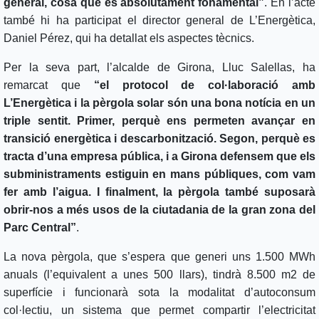
general, cosa que és absolutament fonamental”
. En l’acte
també hi ha participat el director general de L’Energètica,
Daniel Pérez, qui ha detallat els aspectes tècnics.
Per la seva part, l’alcalde de Girona, Lluc Salellas, ha
remarcat que
“el protocol de col·laboració amb
L’Energètica i la pèrgola solar són una bona notícia en un
triple sentit. Primer, perquè ens permeten avançar en
transició energètica i descarbonització. Segon, perquè es
tracta d’una empresa pública, i a Girona defensem que els
subministraments estiguin en mans públiques, com vam
fer amb l’aigua. I finalment, la pèrgola també suposarà
obrir-nos a més usos de la ciutadania de la gran zona del
Parc Central”
.
La nova pèrgola, que s’espera que generi uns 1.500 MWh
anuals (l’equivalent a unes 500 llars), tindrà 8.500 m2 de
superfície i funcionarà sota la modalitat d’autoconsum
col·lectiu, un sistema que permet compartir l’electricitat