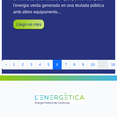
l'energia verda generada en una teulada pública
amb altres equipaments...
Llegir-ne més
‹
1
2
3
4
5
6
7
8
9
10
...
16