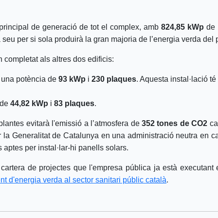
 principal de generació de tot el complex, amb
824,85 kWp
de p
eu per si sola produirà la gran majoria de l’energia verda del 
completat als altres dos edificis:
una potència de
93 kWp
i
230 plaques
. Aquesta instal·lació té
 de
44,82 kWp
i
83 plaques
.
lantes evitarà l'emissió a l’atmosfera de
352 tones de CO2
ca
ir la Generalitat de Catalunya en una administració neutra en ca
 aptes per instal·lar-hi panells solars.
a cartera de projectes que l'empresa pública ja està executant 
t d'energia verda al sector sanitari públic català
.