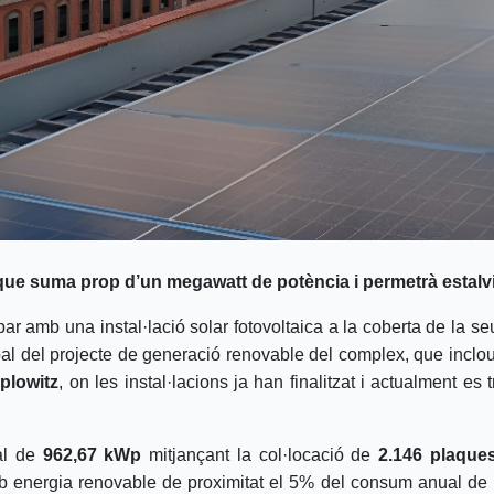
e que suma prop d’un megawatt de potència i permetrà estalv
ipar amb una instal·lació solar fotovoltaica a la coberta de la se
ipal del projecte de generació renovable del complex, que inclou
plowitz
, on les instal·lacions ja han finalitzat i actualment es
tal de
962,67 kWp
mitjançant la col·locació de
2.146 plaque
b energia renovable de proximitat el 5% del consum anual de la