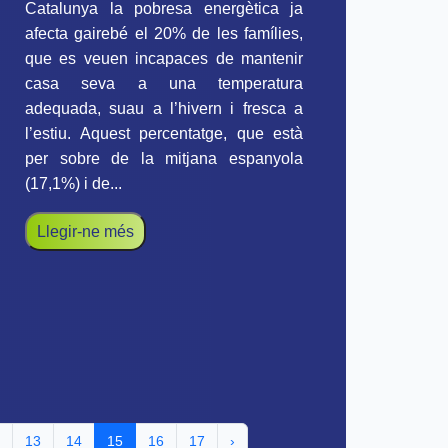
Catalunya la pobresa energètica ja
afecta gairebé el 20% de les famílies,
que es veuen incapaces de mantenir
casa seva a una temperatura
adequada, suau a l’hivern i fresca a
l’estiu. Aquest percentatge, que està
per sobre de la mitjana espanyola
(17,1%) i de...
Llegir-ne més
13
14
15
16
17
›