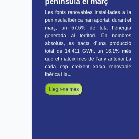
península el març
Les fonts renovables instal·lades a la
península Ibèrica han aportat, durant el
març, un 67,6% de tota l’energia
generada al territori. En nombres
absoluts, es tracta d’una producció
total de 14.411 GWh, un 16,1% més
que el mateix mes de l’any anterior.La
cada cop creixent xarxa renovable
ibèrica i la...
Llegir-ne més