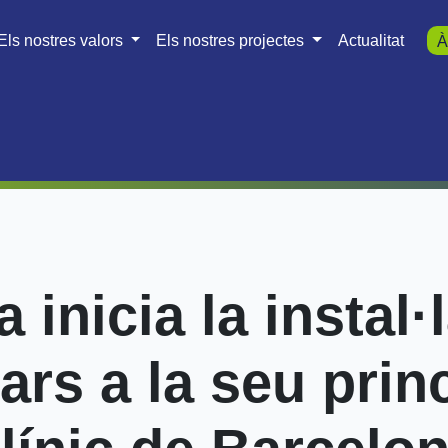
Els nostres valors
Els nostres projectes
Actualitat
À
 inicia la instal·
ars a la seu prin