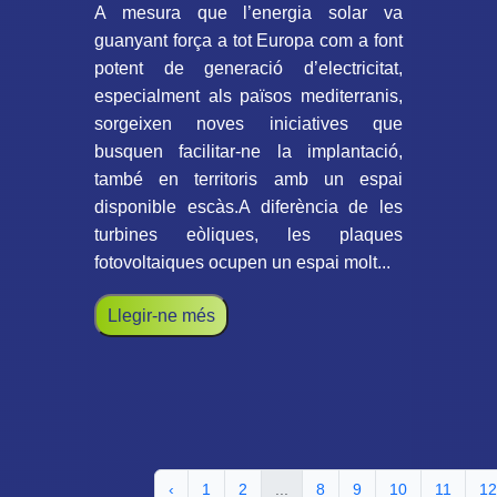
A mesura que l’energia solar va
guanyant força a tot Europa com a font
potent de generació d’electricitat,
especialment als països mediterranis,
sorgeixen noves iniciatives que
busquen facilitar-ne la implantació,
també en territoris amb un espai
disponible escàs.A diferència de les
turbines eòliques, les plaques
fotovoltaiques ocupen un espai molt...
Llegir-ne més
‹
1
2
...
8
9
10
11
12