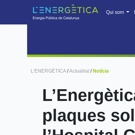
Qui som
L'ENERGÈTICA
/
Actualitat
/
Notícia
L’Energètica
plaques sol