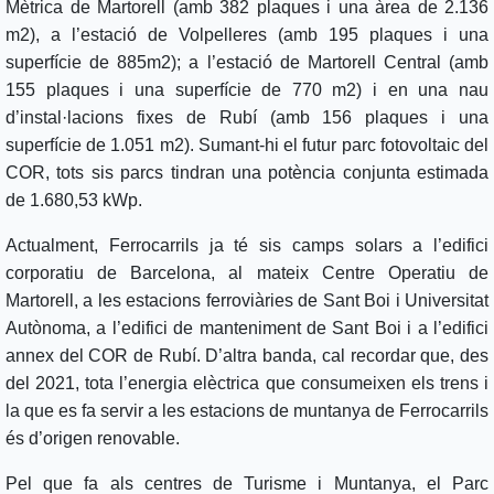
Mètrica de Martorell (amb 382 plaques i una àrea de 2.136
m2), a l’estació de Volpelleres (amb 195 plaques i una
superfície de 885m2); a l’estació de Martorell Central (amb
155 plaques i una superfície de 770 m2) i en una nau
d’instal·lacions fixes de Rubí (amb 156 plaques i una
superfície de 1.051 m2). Sumant-hi el futur parc fotovoltaic del
COR, tots sis parcs tindran una potència conjunta estimada
de 1.680,53 kWp.
Actualment, Ferrocarrils ja té sis camps solars a l’edifici
corporatiu de Barcelona, al mateix Centre Operatiu de
Martorell, a les estacions ferroviàries de Sant Boi i Universitat
Autònoma, a l’edifici de manteniment de Sant Boi i a l’edifici
annex del COR de Rubí. D’altra banda, cal recordar que, des
del 2021, tota l’energia elèctrica que consumeixen els trens i
la que es fa servir a les estacions de muntanya de Ferrocarrils
és d’origen renovable.
Pel que fa als centres de Turisme i Muntanya, el Parc