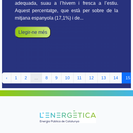
adequada, suau a l’hivern i fresca a l’estiu.
Aquest percentatge, que està per sobre de la
mitjana espanyola (17,1%) i de...
Llegir-ne més
‹
1
2
...
8
9
10
11
12
13
14
15