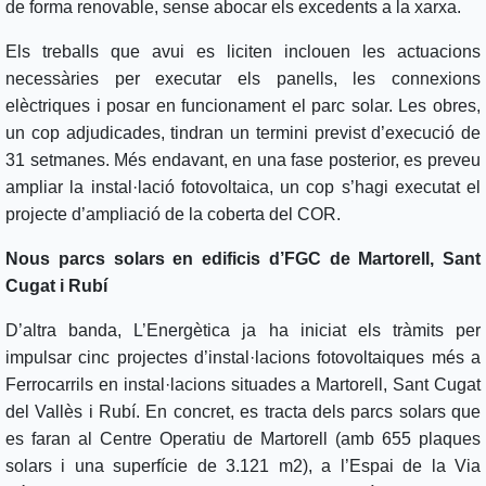
de forma renovable, sense abocar els excedents a la xarxa.
Els treballs que avui es liciten inclouen les actuacions
necessàries per executar els panells, les connexions
elèctriques i posar en funcionament el parc solar. Les obres,
un cop adjudicades, tindran un termini previst d’execució de
31 setmanes. Més endavant, en una fase posterior, es preveu
ampliar la instal·lació fotovoltaica, un cop s’hagi executat el
projecte d’ampliació de la coberta del COR.
Nous parcs solars en edificis d’FGC de Martorell, Sant
Cugat i Rubí
D’altra banda, L’Energètica ja ha iniciat els tràmits per
impulsar cinc projectes d’instal·lacions fotovoltaiques més a
Ferrocarrils en instal·lacions situades a Martorell, Sant Cugat
del Vallès i Rubí. En concret, es tracta dels parcs solars que
es faran al Centre Operatiu de Martorell (amb 655 plaques
solars i una superfície de 3.121 m2), a l’Espai de la Via