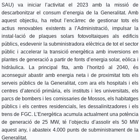
SAU) va iniciar l’activitat el 2023 amb la missió de
descarbonitzar el consum d’energia de la Generalitat. Amb
aquest objectiu, ha rebut l’encàrrec de gestionar tots els
actius renovables existents a l’Administració, impulsar la
instal·lació de plaques solars fotovoltaiques als edificis
públics, esdevenir la subministradora elèctrica de tot el sector
públic i accelerar la transició energètica amb inversions en
plantes de generació a partir de fonts d’energia solar, eòlica i
hidràulica. La principal fita, amb l’horitzó al 2040, és
aconseguir abastir amb energia neta i de proximitat tots els
serveis públics de la Generalitat, com ara els hospitals i els
centres d’atenció primària, els instituts i les universitats, els
parcs de bombers i les comissaries de Mossos, els habitatges
públics i els centres residencials, les dessalinitzadores i els
trens de FGC. L’Energètica acumula actualment una potència
de generació de 25 MW, té l’objectiu d’assolir els 50 MW
aquest any, i abasteix 4.000 punts de subministrament de la
Generalitat.