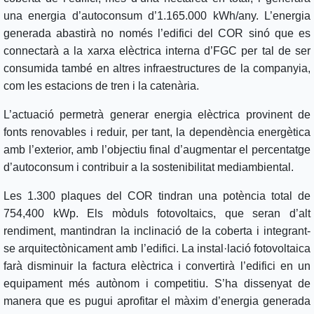
una energia d’autoconsum d’1.165.000 kWh/any. L’energia
generada abastirà no només l’edifici del COR sinó que es
connectarà a la xarxa elèctrica interna d’FGC per tal de ser
consumida també en altres infraestructures de la companyia,
com les estacions de tren i la catenària.
L’actuació permetrà generar energia elèctrica provinent de
fonts renovables i reduir, per tant, la dependència energètica
amb l’exterior, amb l’objectiu final d’augmentar el percentatge
d’autoconsum i contribuir a la sostenibilitat mediambiental.
Les 1.300 plaques del COR tindran una potència total de
754,400 kWp. Els mòduls fotovoltaics, que seran d’alt
rendiment, mantindran la inclinació de la coberta i integrant-
se arquitectònicament amb l’edifici. La instal·lació fotovoltaica
farà disminuir la factura elèctrica i convertirà l’edifici en un
equipament més autònom i competitiu. S’ha dissenyat de
manera que es pugui aprofitar el màxim d’energia generada