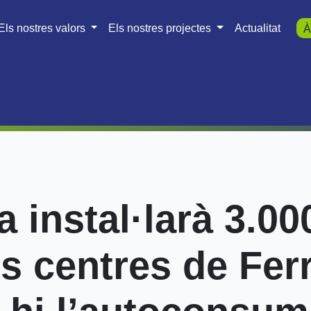
Els nostres valors
Els nostres projectes
Actualitat
À
a instal·larà 3.0
is centres de Ferr