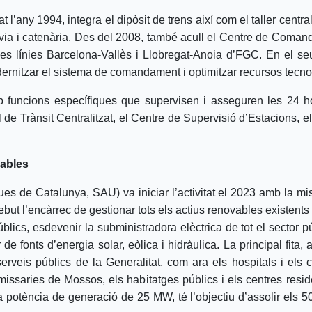
l’any 1994, integra el dipòsit de trens així com el taller central
 via i catenària. Des del 2008, també acull el Centre de Coman
 de les línies Barcelona-Vallès i Llobregat-Anoia d’FGC. En el
modernitzar el sistema de comandament i optimitzar recursos tecn
b funcions específiques que supervisen i asseguren les 24 ho
de Trànsit Centralitzat, el Centre de Supervisió d’Estacions, el
vables
es de Catalunya, SAU) va iniciar l’activitat el 2023 amb la mi
but l’encàrrec de gestionar tots els actius renovables existents 
úblics, esdevenir la subministradora elèctrica de tot el sector p
de fonts d’energia solar, eòlica i hidràulica. La principal fita,
rveis públics de la Generalitat, com ara els hospitals i els cen
missaries de Mossos, els habitatges públics i els centres reside
potència de generació de 25 MW, té l’objectiu d’assolir els 5