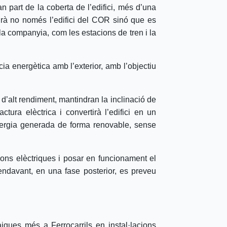
n part de la coberta de l’edifici, més d’una
irà no només l’edifici del COR sinó que es
la companyia, com les estacions de tren i la
ia energètica amb l’exterior, amb l’objectiu
’alt rendiment, mantindran la inclinació de
actura elèctrica i convertirà l’edifici en un
ergia generada de forma renovable, sense
ions elèctriques i posar en funcionament el
endavant, en una fase posterior, es preveu
taiques més a Ferrocarrils en instal·lacions