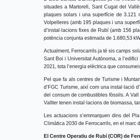
situades a Martorell, Sant Cugat del Vall
plaques solars i una superfície de 3.121 
Volpelleres (amb 195 plaques i una superfí
d’instal·lacions fixes de Rubí (amb 156 pla
potència conjunta estimada de 1.680,53 kW
Actualment, Ferrocarrils ja té sis camps sola
Sant Boi i Universitat Autònoma, a l’edific
2021, tota l’energia elèctrica que consumeix
Pel que fa als centres de Turisme i Muntan
d’FGC Turisme, així com una instal·lació d’
del consum de combustibles fòssils. A Vall
Vallter tenen instal·lacions de biomassa, ta
Les actuacions s’emmarquen dins del Pla d
Climàtica 2030 de Ferrocarrils, en el marc 
El Centre Operatiu de Rubí (COR) de Ferr