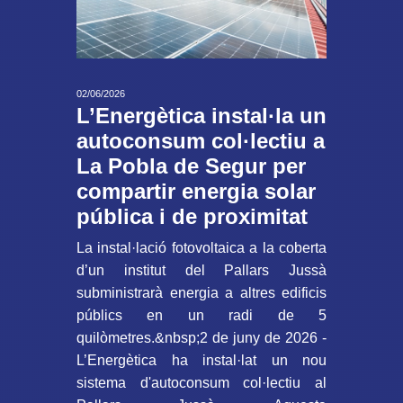
02/06/2026
L’Energètica instal·la un
autoconsum col·lectiu a
La Pobla de Segur per
compartir energia solar
pública i de proximitat
La instal·lació fotovoltaica a la coberta
d’un institut del Pallars Jussà
subministrarà energia a altres edificis
públics en un radi de 5
quilòmetres.&nbsp;2 de juny de 2026 -
L’Energètica ha instal·lat un nou
sistema d'autoconsum col·lectiu al