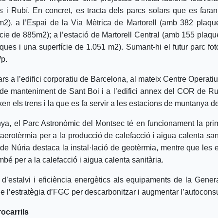
ès i Rubí. En concret, es tracta dels parcs solars que es fara
m2), a l’Espai de la Via Mètrica de Martorell (amb 382 plaqu
cie de 885m2); a l’estació de Martorell Central (amb 155 plaqu
ques i una superfície de 1.051 m2). Sumant-hi el futur parc fot
p.
rs a l’edifici corporatiu de Barcelona, al mateix Centre Operatiu
i de manteniment de Sant Boi i a l’edifici annex del COR de Ru
en els trens i la que es fa servir a les estacions de muntanya d
ya, el Parc Astronòmic del Montsec té en funcionament la prim
aerotèrmia per a la producció de calefacció i aigua calenta sa
 de Núria destaca la instal·lació de geotèrmia, mentre que les 
mbé per a la calefacció i aigua calenta sanitària.
’estalvi i eficiència energètics als equipaments de la Genera
de l’estratègia d’FGC per descarbonitzar i augmentar l’autocon
ocarrils