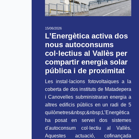
15/06/2026
L’Energètica activa dos
nous autoconsums
col·lectius al Vallès per
compartir energia solar
pública i de proximitat
Les instal·lacions fotovoltaiques a la
coberta de dos instituts de Matadepera
i Canovelles subministraran energia a
altres edificis públics en un radi de 5
quilòmetres&nbsp;&nbsp;L’Energètica
ha posat en servei dos sistemes
d'autoconsum col·lectiu al Vallès.
Aquestes actuació, cofinançada