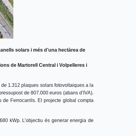
panells solars i més d’una hectàrea de
ions de Martorell Central i Volpelleres i
ió de 1.312 plaques solars fotovoltaiques a la
pressupost de 807.000 euros (abans d’IVA).
s de Ferrocarrils. El projecte global compta
.680 kWp. L’objectiu és generar energia de