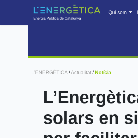
Qui som
L'ENERGÈTICA
/
Actualitat
/
Notícia
L’Energètic
solars en s