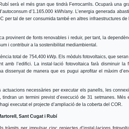
Rubí serà el més gran que tindrà Ferrocarrils. Ocuparà una gra
 d’autoconsum d’1.165.000 kWh/any. L’energia generada abast
GC per tal de ser consumida també en altres infraestructures de 
a provinent de fonts renovables i reduir, per tant, la dependènc
m i contribuir a la sostenibilitat mediambiental.
ncia total de 754,400 kWp. Els mòduls fotovoltaics, que seran d
 amb l’edifici. La instal·lació fotovoltaica farà disminuir la f
ha dissenyat de manera que es pugui aprofitar el màxim d’en
les actuacions necessàries per executar els panells, les connex
, tindran un termini previst d’execució de 31 setmanes. Més 
 s’hagi executat el projecte d’ampliació de la coberta del COR.
artorell, Sant Cugat i Rubí
ls tràmits per impulsar cinc projectes d’instal·lacions fotovol