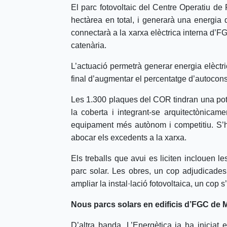
El parc fotovoltaic del Centre Operatiu de 
hectàrea en total, i generarà una energia
connectarà a la xarxa elèctrica interna d’F
catenària.
L’actuació permetrà generar energia elèctric
final d’augmentar el percentatge d’autoconsu
Les 1.300 plaques del COR tindran una potè
la coberta i integrant-se arquitectònicament
equipament més autònom i competitiu. S’
abocar els excedents a la xarxa.
Els treballs que avui es liciten inclouen 
parc solar. Les obres, un cop adjudicades
ampliar la instal·lació fotovoltaica, un cop
Nous parcs solars en edificis d’FGC de M
D’altra banda, L’Energètica ja ha iniciat e