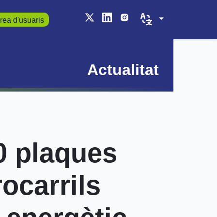
rea d'usuaris
Actualitat
00 plaques
ocarrils