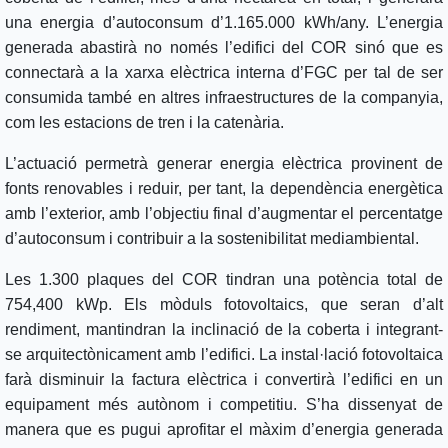
una energia d’autoconsum d’1.165.000 kWh/any. L’energia
generada abastirà no només l’edifici del COR sinó que es
connectarà a la xarxa elèctrica interna d’FGC per tal de ser
consumida també en altres infraestructures de la companyia,
com les estacions de tren i la catenària.
L’actuació permetrà generar energia elèctrica provinent de
fonts renovables i reduir, per tant, la dependència energètica
amb l’exterior, amb l’objectiu final d’augmentar el percentatge
d’autoconsum i contribuir a la sostenibilitat mediambiental.
Les 1.300 plaques del COR tindran una potència total de
754,400 kWp. Els mòduls fotovoltaics, que seran d’alt
rendiment, mantindran la inclinació de la coberta i integrant-
se arquitectònicament amb l’edifici. La instal·lació fotovoltaica
farà disminuir la factura elèctrica i convertirà l’edifici en un
equipament més autònom i competitiu. S’ha dissenyat de
manera que es pugui aprofitar el màxim d’energia generada