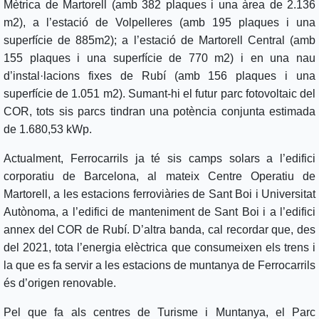
Mètrica de Martorell (amb 382 plaques i una àrea de 2.136
m2), a l’estació de Volpelleres (amb 195 plaques i una
superfície de 885m2); a l’estació de Martorell Central (amb
155 plaques i una superfície de 770 m2) i en una nau
d’instal·lacions fixes de Rubí (amb 156 plaques i una
superfície de 1.051 m2). Sumant-hi el futur parc fotovoltaic del
COR, tots sis parcs tindran una potència conjunta estimada
de 1.680,53 kWp.
Actualment, Ferrocarrils ja té sis camps solars a l’edifici
corporatiu de Barcelona, al mateix Centre Operatiu de
Martorell, a les estacions ferroviàries de Sant Boi i Universitat
Autònoma, a l’edifici de manteniment de Sant Boi i a l’edifici
annex del COR de Rubí. D’altra banda, cal recordar que, des
del 2021, tota l’energia elèctrica que consumeixen els trens i
la que es fa servir a les estacions de muntanya de Ferrocarrils
és d’origen renovable.
Pel que fa als centres de Turisme i Muntanya, el Parc