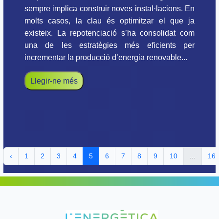
sempre implica construir noves instal·lacions. En
molts casos, la clau és optimitzar el que ja
existeix. La repotenciació s’ha consolidat com
una de les estratègies més eficients per
incrementar la producció d’energia renovable...
Llegir-ne més
‹
1
2
3
4
5
6
7
8
9
10
...
16