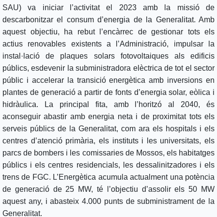
SAU) va iniciar l’activitat el 2023 amb la missió de
descarbonitzar el consum d’energia de la Generalitat. Amb
aquest objectiu, ha rebut l’encàrrec de gestionar tots els
actius renovables existents a l’Administració, impulsar la
instal·lació de plaques solars fotovoltaiques als edificis
públics, esdevenir la subministradora elèctrica de tot el sector
públic i accelerar la transició energètica amb inversions en
plantes de generació a partir de fonts d’energia solar, eòlica i
hidràulica. La principal fita, amb l’horitzó al 2040, és
aconseguir abastir amb energia neta i de proximitat tots els
serveis públics de la Generalitat, com ara els hospitals i els
centres d’atenció primària, els instituts i les universitats, els
parcs de bombers i les comissaries de Mossos, els habitatges
públics i els centres residencials, les dessalinitzadores i els
trens de FGC. L’Energètica acumula actualment una potència
de generació de 25 MW, té l’objectiu d’assolir els 50 MW
aquest any, i abasteix 4.000 punts de subministrament de la
Generalitat.