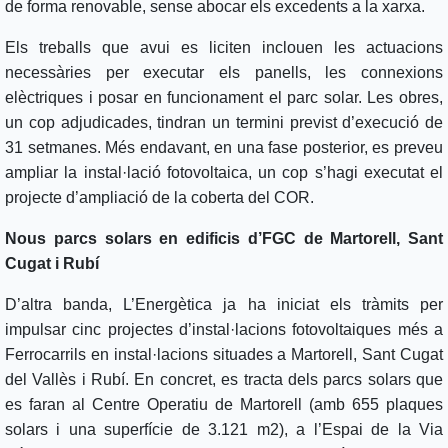
de forma renovable, sense abocar els excedents a la xarxa.
Els treballs que avui es liciten inclouen les actuacions
necessàries per executar els panells, les connexions
elèctriques i posar en funcionament el parc solar. Les obres,
un cop adjudicades, tindran un termini previst d’execució de
31 setmanes. Més endavant, en una fase posterior, es preveu
ampliar la instal·lació fotovoltaica, un cop s’hagi executat el
projecte d’ampliació de la coberta del COR.
Nous parcs solars en edificis d’FGC de Martorell, Sant
Cugat i Rubí
D’altra banda, L’Energètica ja ha iniciat els tràmits per
impulsar cinc projectes d’instal·lacions fotovoltaiques més a
Ferrocarrils en instal·lacions situades a Martorell, Sant Cugat
del Vallès i Rubí. En concret, es tracta dels parcs solars que
es faran al Centre Operatiu de Martorell (amb 655 plaques
solars i una superfície de 3.121 m2), a l’Espai de la Via