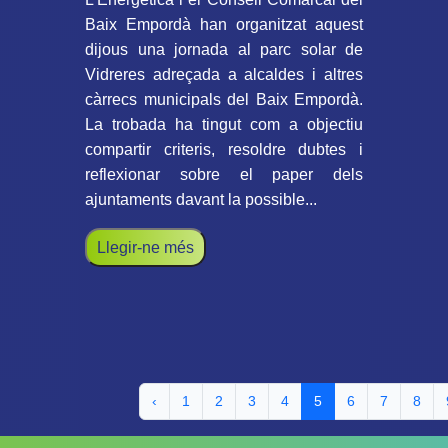
Baix Empordà han organitzat aquest
dijous una jornada al parc solar de
Vidreres adreçada a alcaldes i altres
càrrecs municipals del Baix Empordà.
La trobada ha tingut com a objectiu
compartir criteris, resoldre dubtes i
reflexionar sobre el paper dels
ajuntaments davant la possible...
Llegir-ne més
‹
1
2
3
4
5
6
7
8