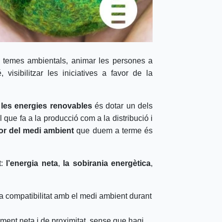
 temes ambientals, animar les persones a
isibilitzar les iniciatives a favor de la
r
les energies renovables
és dotar un dels
 que fa a la producció com a la distribució i
vor del medi ambient
que duem a terme és
t:
l’energia neta
,
la sobirania energètica
,
 la compatibilitat amb el medi ambient durant
ment neta i de proximitat, sense que hagi