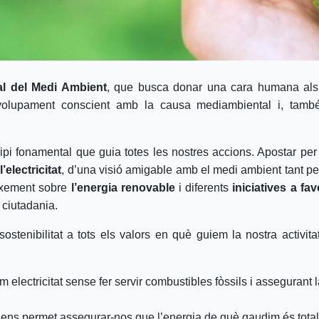
l del Medi Ambient
, que busca donar una cara humana als
olupament conscient amb la causa mediambiental i, també, v
incipi fonamental que guia totes les nostres accions. Apostar pe
,
l’electricitat
, d’una visió amigable amb el medi ambient tant pel
eixement sobre
l’energia renovable
i diferents
iniciatives a fa
 ciutadania.
ostenibilitat a tots els valors en què guiem la nostra activita
 electricitat sense fer servir combustibles fòssils i assegurant
 ens permet assegurar-nos que l’energia de què gaudim és total