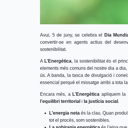
Avui, 5 de juny, se celebra el
Dia Mundia
convertir-se en agents actius del desenv
sostenibilitat.
A
L’Energètica
, la sostenibilitat és el pr
elements més comuns del nostre dia a dia
ús. A banda, la tasca de divulgació i con
essencial perquè el missatge arribi a tota la
Encara més, a
L’Energètica
apliquem la s
l’equilibri territorial
i
la justícia social
.
L’energia neta
és la clau. Quan produïm
tot el procés, som sostenibles.
La sobirania energètica
és l’eina que