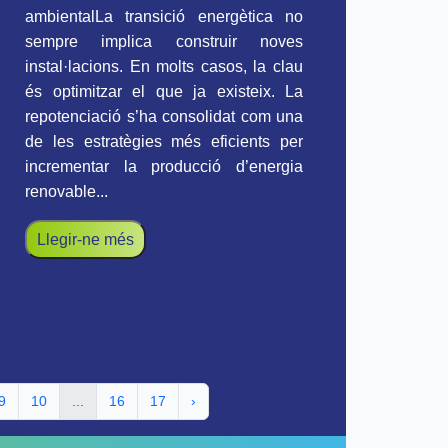
ambientalLa transició energètica no
sempre implica construir noves
instal·lacions. En molts casos, la clau
és optimitzar el que ja existeix. La
repotenciació s’ha consolidat com una
de les estratègies més eficients per
incrementar la producció d’energia
renovable...
Llegir-ne més
9
10
...
16
17
›