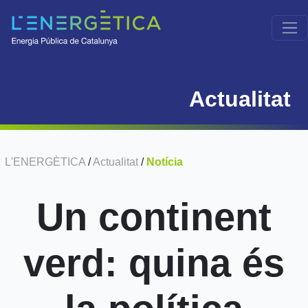
Actualitat
L'ENERGÈTICA
/
Actualitat
/
Notícia
Un continent
verd: quina és