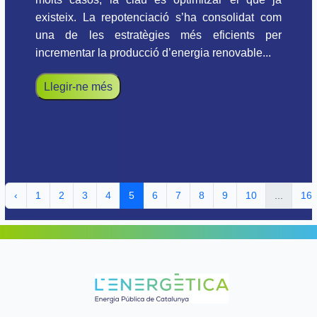
existeix. La repotenciació s’ha consolidat com
una de les estratègies més eficients per
incrementar la producció d’energia renovable...
Llegir-ne més
‹
1
2
3
4
5
6
7
8
9
10
...
16