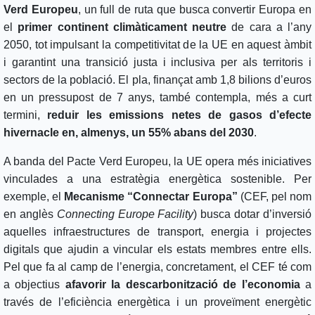
Verd Europeu
, un full de ruta que busca convertir Europa en
el
primer continent climàticament neutre
de cara a l’any
2050, tot impulsant la competitivitat de la UE en aquest àmbit
i garantint una transició justa i inclusiva per als territoris i
sectors de la població. El pla, finançat amb 1,8 bilions d’euros
en un pressupost de 7 anys, també contempla, més a curt
termini,
reduir les emissions netes de gasos d’efecte
hivernacle en, almenys, un 55% abans del 2030
.
A banda del Pacte Verd Europeu, la UE opera més iniciatives
vinculades a una estratègia energètica sostenible. Per
exemple, el
Mecanisme “Connectar Europa”
(CEF, pel nom
en anglès
Connecting Europe Facility
) busca dotar d’inversió
aquelles infraestructures de transport, energia i projectes
digitals que ajudin a vincular els estats membres entre ells.
Pel que fa al camp de l’energia, concretament, el CEF té com
a objectius
afavorir la descarbonització de l’economia
a
través de l’eficiència energètica i un proveïment energètic