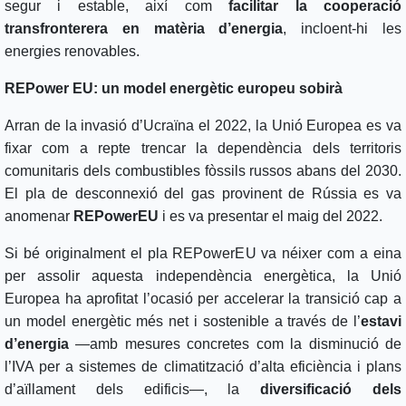
segur i estable, així com
facilitar la cooperació
transfronterera en matèria d’energia
, incloent-hi les
energies renovables.
REPower EU: un model energètic europeu sobirà
Arran de la invasió d’Ucraïna el 2022, la Unió Europea es va
fixar com a repte trencar la dependència dels territoris
comunitaris dels combustibles fòssils russos abans del 2030.
El pla de desconnexió del gas provinent de Rússia es va
anomenar
REPowerEU
i es va presentar el maig del 2022.
Si bé originalment el pla REPowerEU va néixer com a eina
per assolir aquesta independència energètica, la Unió
Europea ha aprofitat l’ocasió per accelerar la transició cap a
un model energètic més net i sostenible a través de l’
estavi
d’energia
—amb mesures concretes com la disminució de
l’IVA per a sistemes de climatització d’alta eficiència i plans
d’aïllament dels edificis—, la
diversificació dels