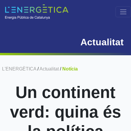
Actualitat
L'ENERGÈTICA
/
Actualitat
/
Notícia
Un continent
verd: quina és