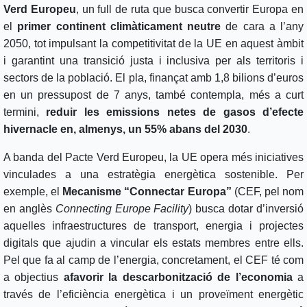
Verd Europeu
, un full de ruta que busca convertir Europa en
el
primer continent climàticament neutre
de cara a l’any
2050, tot impulsant la competitivitat de la UE en aquest àmbit
i garantint una transició justa i inclusiva per als territoris i
sectors de la població. El pla, finançat amb 1,8 bilions d’euros
en un pressupost de 7 anys, també contempla, més a curt
termini,
reduir les emissions netes de gasos d’efecte
hivernacle en, almenys, un 55% abans del 2030
.
A banda del Pacte Verd Europeu, la UE opera més iniciatives
vinculades a una estratègia energètica sostenible. Per
exemple, el
Mecanisme “Connectar Europa”
(CEF, pel nom
en anglès
Connecting Europe Facility
) busca dotar d’inversió
aquelles infraestructures de transport, energia i projectes
digitals que ajudin a vincular els estats membres entre ells.
Pel que fa al camp de l’energia, concretament, el CEF té com
a objectius
afavorir la descarbonització de l’economia
a
través de l’eficiència energètica i un proveïment energètic