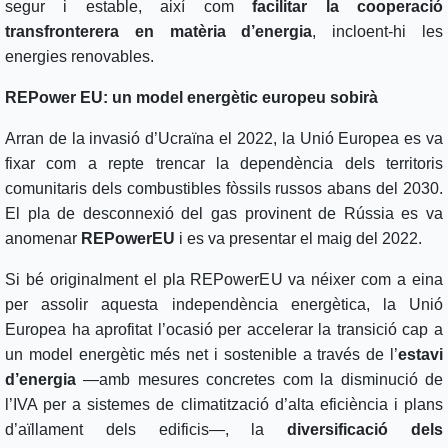
segur i estable, així com
facilitar la cooperació
transfronterera en matèria d’energia
, incloent-hi les
energies renovables.
REPower EU: un model energètic europeu sobirà
Arran de la invasió d’Ucraïna el 2022, la Unió Europea es va
fixar com a repte trencar la dependència dels territoris
comunitaris dels combustibles fòssils russos abans del 2030.
El pla de desconnexió del gas provinent de Rússia es va
anomenar
REPowerEU
i es va presentar el maig del 2022.
Si bé originalment el pla REPowerEU va néixer com a eina
per assolir aquesta independència energètica, la Unió
Europea ha aprofitat l’ocasió per accelerar la transició cap a
un model energètic més net i sostenible a través de l’
estavi
d’energia
—amb mesures concretes com la disminució de
l’IVA per a sistemes de climatització d’alta eficiència i plans
d’aïllament dels edificis—, la
diversificació dels