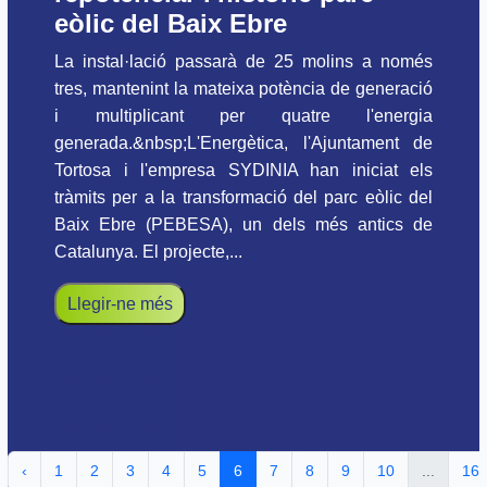
eòlic del Baix Ebre
La instal·lació passarà de 25 molins a només
tres, mantenint la mateixa potència de generació
i multiplicant per quatre l'energia
generada.&nbsp;L'Energètica, l'Ajuntament de
Tortosa i l'empresa SYDINIA han iniciat els
tràmits per a la transformació del parc eòlic del
Baix Ebre (PEBESA), un dels més antics de
Catalunya. El projecte,...
Llegir-ne més
‹
1
2
3
4
5
6
7
8
9
10
...
16