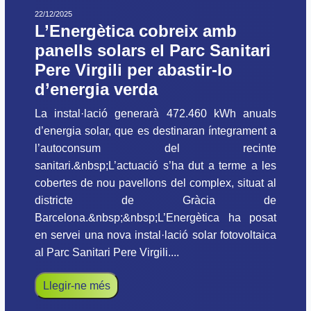
22/12/2025
L’Energètica cobreix amb
panells solars el Parc Sanitari
Pere Virgili per abastir-lo
d’energia verda
La instal·lació generarà 472.460 kWh anuals
d’energia solar, que es destinaran íntegrament a
l’autoconsum del recinte
sanitari.&nbsp;L’actuació s’ha dut a terme a les
cobertes de nou pavellons del complex, situat al
districte de Gràcia de
Barcelona.&nbsp;&nbsp;L’Energètica ha posat
en servei una nova instal·lació solar fotovoltaica
al Parc Sanitari Pere Virgili....
Llegir-ne més