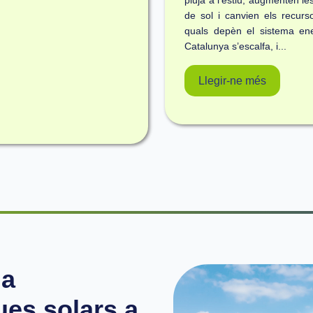
pluja a l’estiu, augmenten le
de sol i canvien els recurs
quals depèn el sistema ene
Catalunya s’escalfa, i...
Llegir-ne més
la
ues solars a