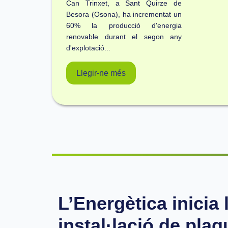
Can Trinxet, a Sant Quirze de
Besora (Osona), ha incrementat un
60% la producció d'energia
renovable durant el segon any
d'explotació...
Llegir-ne més
L’Energètica inicia 
instal·lació de plaq