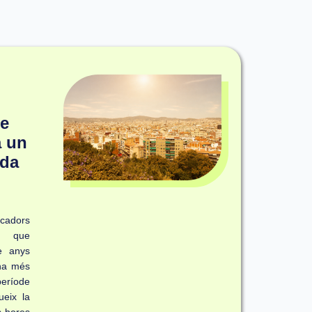
e
a un
ada
cadors
ma que
e anys
na més
període
ueix la