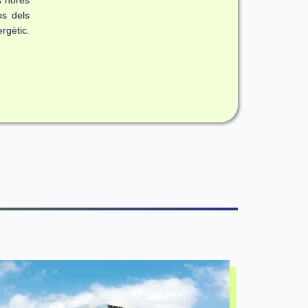
s hores
os dels
rgètic.