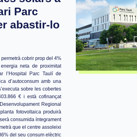
ari Parc
r abastir-lo
 permetrà cobrir prop del 4%
 energia neta de proximitat
ar l’Hospital Parc Taulí de
taica d’autoconsum amb una
s’executa sobre les cobertes
403.866 € i està cofinançat
e Desenvolupament Regional
anta fotovoltaica produirà
serà consumida íntegrament
metrà que el centre assoleixi
,86% del seu consum elèctric