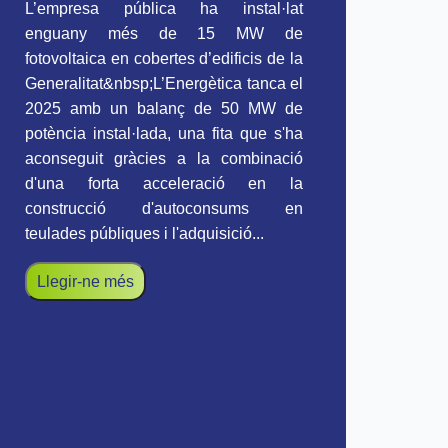
L’empresa pública ha instal·lat
enguany més de 15 MW de
fotovoltaica en cobertes d’edificis de la
Generalitat&nbsp;L’Energètica tanca el
2025 amb un balanç de 50 MW de
potència instal·lada, una fita que s'ha
aconseguit gràcies a la combinació
d'una forta acceleració en la
construcció d'autoconsums en
teulades públiques i l'adquisició...
Llegir-ne més