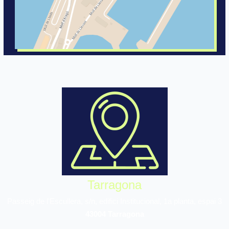
Tarragona
Passeig de l'Escullera, s/n, edifici Institucional, 1a planta, espai 3
43004 Tarragona