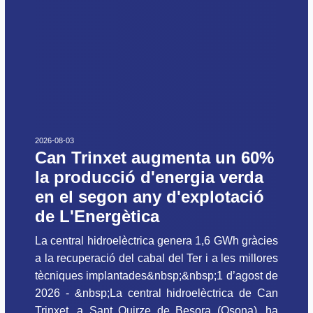
2026-08-03
Can Trinxet augmenta un 60%
la producció d'energia verda
en el segon any d'explotació
de L'Energètica
La central hidroelèctrica genera 1,6 GWh gràcies
a la recuperació del cabal del Ter i a les millores
tècniques implantades&nbsp;&nbsp;1 d’agost de
2026 - &nbsp;La central hidroelèctrica de Can
Trinxet, a Sant Quirze de Besora (Osona), ha