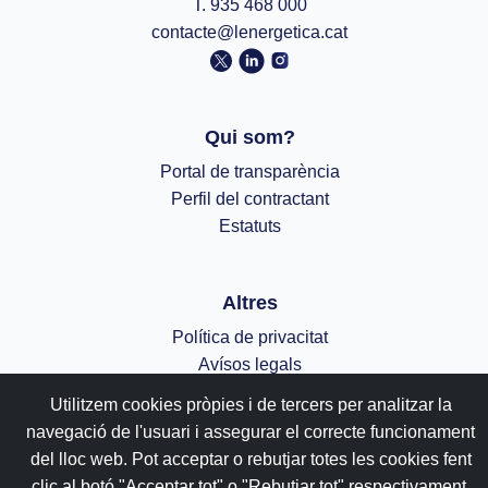
T. 935 468 000
contacte@lenergetica.cat
Qui som?
Portal de transparència
Perfil del contractant
Estatuts
Altres
Política de privacitat
Avísos legals
Política de cookies
Utilitzem cookies pròpies i de tercers per analitzar la
navegació de l'usuari i assegurar el correcte funcionament
;
del lloc web. Pot acceptar o rebutjar totes les cookies fent
clic al botó "Acceptar tot" o "Rebutjar tot" respectivament,