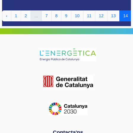
‹
1
2
...
7
8
9
10
11
12
13
14
Contacta'ns