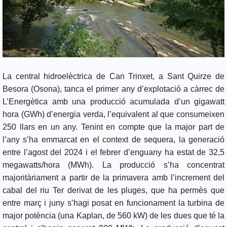
La central hidroelèctrica de Can Trinxet, a Sant Quirze de
Besora (Osona), tanca el primer any d’explotació a càrrec de
L’Energètica amb una producció acumulada d’un gigawatt
hora (GWh) d’energia verda, l’equivalent al que consumeixen
250 llars en un any. Tenint en compte que la major part de
l’any s’ha emmarcat en el context de sequera, la generació
entre l’agost del 2024 i el febrer d’enguany ha estat de 32,5
megawatts/hora (MWh). La producció s’ha concentrat
majoritàriament a partir de la primavera amb l’increment del
cabal del riu Ter derivat de les pluges, que ha permès que
entre març i juny s’hagi posat en funcionament la turbina de
major potència (una Kaplan, de 560 kW) de les dues que té la