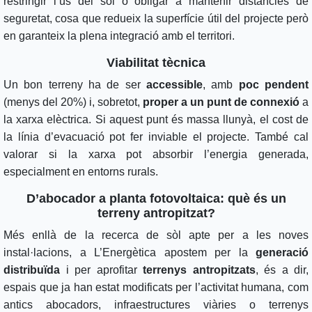
restringir l’ús del sòl o obligar a mantenir distàncies de
seguretat, cosa que redueix la superfície útil del projecte però
en garanteix la plena integració amb el territori.
Viabilitat tècnica
Un bon terreny ha de ser
accessible
, amb
poc pendent
(menys del 20%) i, sobretot,
proper a un punt de connexió
a
la xarxa elèctrica. Si aquest punt és massa llunyà, el cost de
la línia d’evacuació pot fer inviable el projecte. També cal
valorar si la xarxa pot absorbir l’energia generada,
especialment en entorns rurals.
D’abocador a planta fotovoltaica: què és un
terreny antropitzat?
Més enllà de la recerca de sòl apte per a les noves
instal·lacions, a L’Energètica apostem per la
generació
distribuïda
i per aprofitar
terrenys antropitzats
, és a dir,
espais que ja han estat modificats per l’activitat humana, com
antics abocadors, infraestructures viàries o terrenys