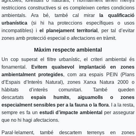
agrícoles, forestals o naturals, i normalment tenen menys
restriccions constructives si es compleixen certes condicions
ambientals. Ara bé, també cal mirar
la qualificació
urbanística
(si hi ha proteccions específiques o usos
incompatibles) i
el planejament territorial
, per tal d’evitar
zones amb protecció especial o afectacions en tràmit.
Màxim respecte ambiental
Un cop superat el filtre urbanístic, el criteri ambiental és
fonamental.
Evitem qualsevol implantació en zones
ambientalment protegides
, com ara espais PEIN (Plans
d’Espais d’Interès Natural), zones Xarxa Natura 2000 o
hàbitats d’interès comunitari. També queden
descartats
espais humits, aiguamolls o zones
especialment sensibles per a la fauna o la flora
. I a la resta,
sempre es fa un
estudi d’impacte ambiental
per assegurar
que no hi hagi afectacions.
Paral·lelament, també descartem terrenys en zones