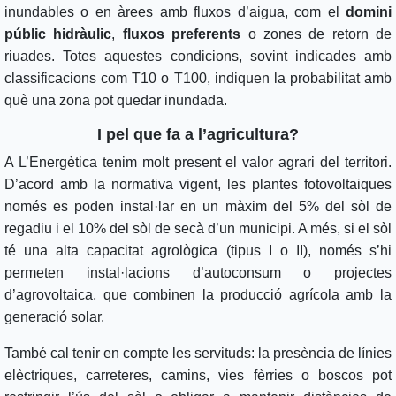
inundables o en àrees amb fluxos d’aigua, com el
domini
públic hidràulic
,
fluxos preferents
o zones de retorn de
riuades. Totes aquestes condicions, sovint indicades amb
classificacions com T10 o T100, indiquen la probabilitat amb
què una zona pot quedar inundada.
I pel que fa a l’agricultura?
A L’Energètica tenim molt present el valor agrari del territori.
D’acord amb la normativa vigent, les plantes fotovoltaiques
només es poden instal·lar en un màxim del 5% del sòl de
regadiu i el 10% del sòl de secà d’un municipi. A més, si el sòl
té una alta capacitat agrològica (tipus I o II), només s’hi
permeten instal·lacions d’autoconsum o projectes
d’agrovoltaica, que combinen la producció agrícola amb la
generació solar.
També cal tenir en compte les servituds: la presència de línies
elèctriques, carreteres, camins, vies fèrries o boscos pot