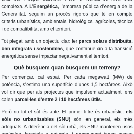
complexa. A
L’Energètica
, l’empresa pública d’energia de la
Generalitat, seguim un procés rigorós que té en compte
criteris urbanístics, ambientals, hidrològics, agrícoles, tècnics
i de compatibilitat amb el territori.
Tot plegat, amb un objectiu clar: fer
parcs solars distribuïts,
ben integrats i sostenibles
, que contribueixin a la transició
energètica sense impactar negativament el territori.
Què busquem quan busquem un terreny?
Per començar, cal espai. Per cada megawatt (MW) de
potència, s’estima una superfície d’unes 1,5 hectàrees. Això
vol dir que per als projectes que impulsem actualment, ens
calen
parcel·les d’entre 2 i 10 hectàrees útils
.
Però no tot el sòl és apte. El primer filtre és urbanístic:
els
sòls no urbanitzables (SNU)
són, en general, els més
adequats. A diferència del sòl urbà, els SNU mantenen usos