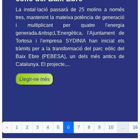
La instal·lació passarà de 25 molins a només
tres, mantenint la mateixa potència de generació
i multiplicant per quatre l'energia
generada.&nbsp;L'Energètica, l'Ajuntament de
Tortosa i l'empresa SYDINIA han iniciat els
tràmits per a la transformació del parc eòlic del
Baix Ebre (PEBESA), un dels més antics de
Catalunya. El projecte,...
Llegir-ne més
‹
1
2
3
4
5
6
7
8
9
10
...
16