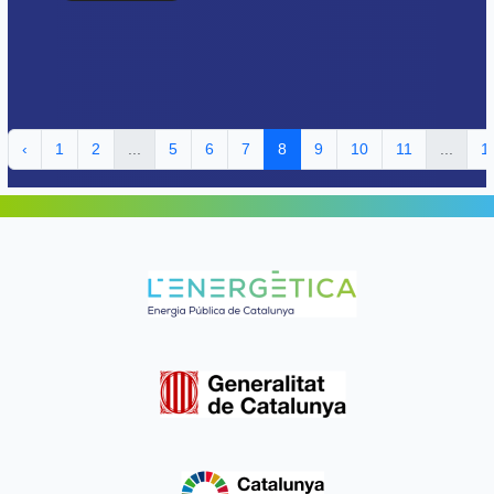
‹
1
2
...
5
6
7
8
9
10
11
...
1