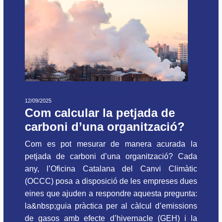
12/09/2025
Com calcular la petjada de
carboni d’una organització?
Com es pot mesurar de manera acurada la
petjada de carboni d’una organització? Cada
any, l’Oficina Catalana del Canvi Climàtic
(OCCC) posa a disposició de les empreses dues
eines que ajuden a respondre aquesta pregunta:
la&nbsp;guia pràctica per al càlcul d’emissions
de gasos amb efecte d’hivernacle (GEH) i la