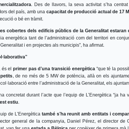
mercialitzadora
. Des de llavors, la seva activitat s’ha centrat
idors del país, amb una
capacitat de producció actual de 17 M
ecució o bé en tràmit.
les cobertes dels edificis públics de la Generalitat estara
a energètica tant de l’administració com del territori en conjun
 Generalitat i en projectes als municipis”, ha afirmat.
l·laborativa”
a és el
primer pas d’una transició energètica
“que té la possi
petits
, de no més de 5 MW de potència, allà on els ajuntament
col·laboració entre l’administració de la Generalitat, els ajuntame
a concretat durant l’acte que l’equip de L’Energètica “ja ha vi
est estiu
.
equip de L’Energètica
també s’ha reunit amb entitats i compa
irector general de la companyia, Daniel Pérez, el director de
at, van fer una
estada a Bèlgica
per conèixer de primera mà 