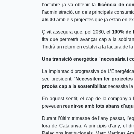
l’octubre ja va obtenir la
llicència de co
l’administració, un dels principals consum
als 30
amb els projectes que ja estan en ex
Çivit assegura que, pel 2030,
el 100% de 
fita que permetrà avançar cap a la sobirani
Tindrà un retorn en estalvi a la factura de la
Una transició energètica “necessària i co
La implantació progressiva de L’Energètic
seu president: “
Necessitem fer projectes 
procés cap a la sostenibilitat
necessita la 
En aquest sentit, el cap de la companyia h
preveuen
reunir-se amb tots abans d’aqu
Durant l’últim trimestre de l’any passat, l’
fora de Catalunya. A principis d’any, el d
Relacions Institucionals, Marc Martínez Am