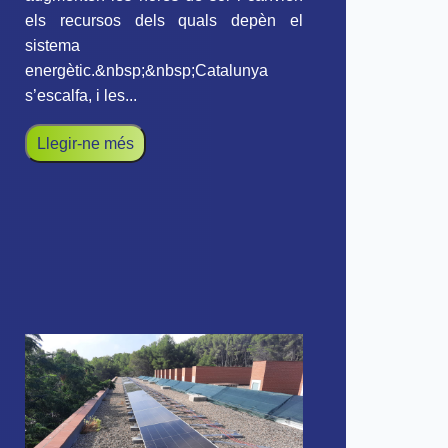
els recursos dels quals depèn el
sistema
energètic.&nbsp;&nbsp;Catalunya
s’escalfa, i les...
Llegir-ne més