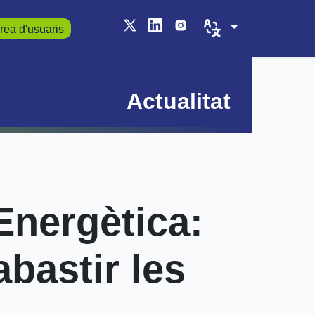
rea d'usuaris
Actualitat
’Energètica:
bastir les