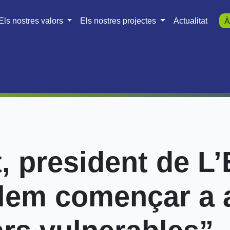
Els nostres valors
Els nostres projectes
Actualitat
À
t, president de L
lem començar a a