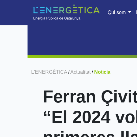
Qui som
L'ENERGÈTICA
/
Actualitat
/
Notícia
Ferran Çivi
“El 2024 vo