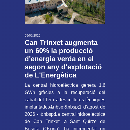
03/08/2026
Can Trinxet augmenta
un 60% la producció
d'energia verda en el
segon any d'explotació
de L'Energètica
La central hidroelèctrica genera 1,6
GWh gràcies a la recuperació del
cabal del Ter i a les millores tècniques
implantades&nbsp;&nbsp;1 d’agost de
2026 - &nbsp;La central hidroelèctrica
de Can Trinxet, a Sant Quirze de
Besora (Osona), ha incrementat un