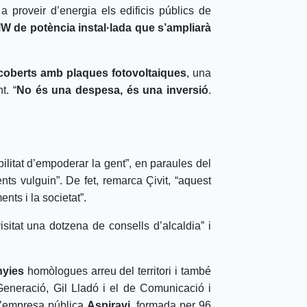
 a proveir d’energia els edificis públics de
W de potència instal·lada que s’ampliarà
n coberts amb plaques fotovoltaiques
, una
t. “
No és una despesa, és una inversió
.
bilitat d’empoderar la gent”, en paraules del
s vulguin”. De fet, remarca Çivit, “aquest
nts i la societat”.
sitat una dotzena de consells d’alcaldia” i
nyies
homòlogues arreu del territori i també
 Generació, Gil Lladó i el de Comunicació i
l’empresa pública
Aspiravi
, formada per 96