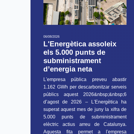
06/08/2026
L'Energètica assoleix
els 5.000 punts de
subministrament
d’energia neta
L'empresa pública preveu abastir
1.162 GWh per descarbonitzar serveis
públics aquest 2026&nbsp;&nbsp;6
d’agost de 2026 – L'Energètica ha
superat aquest mes de juny la xifra de
5.000 punts de subministrament
elèctric actius arreu de Catalunya.
Aquesta fita permet a l'empresa