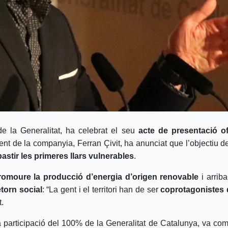
de la Generalitat, ha celebrat el seu
acte de presentació of
dent de la companyia, Ferran Çivit, ha anunciat que l’objectiu 
astir les primeres llars vulnerables
.
romoure la producció d’energia d’origen renovable
i arrib
etorn social
: “La gent i el territori han de ser
coprotagonistes d
t.
participació del 100% de la Generalitat de Catalunya, va co