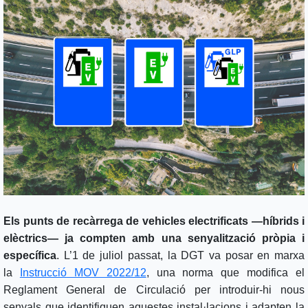
Els punts de recàrrega de vehicles electrificats —híbrids i
elèctrics— ja compten amb una senyalització pròpia i
específica
. L’1 de juliol passat, la DGT va posar en marxa
la
Instrucció MOV 2022/12
, una norma que modifica el
Reglament General de Circulació per introduir-hi nous
senyals que identifiquen aquestes instal·lacions i adapten la