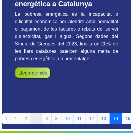
energètica a Catalunya
La pobresa energètica és la incapacitat o
dificultat econòmica per atendre amb normalitat
el pagament de les factures o rebuts del servei
d’electricitat, gas i aigua. Segons dades del
Síndic de Greuges del 2023, fins a un 20% de
les llars catalanes pateixen alguna mena de
pobresa energètica, un percentatge...
Llegir-ne més
‹
1
2
...
8
9
10
11
12
13
14
15