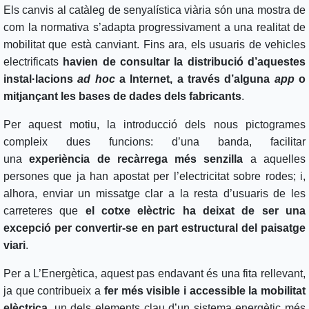
Els canvis al catàleg de senyalística viària són una mostra de
com la normativa s’adapta progressivament a una realitat de
mobilitat que està canviant. Fins ara, els usuaris de vehicles
electrificats
havien de consultar la distribució d’aquestes
instal·lacions
ad hoc
a Internet, a través d’alguna
app
o
mitjançant les bases de dades dels fabricants
.
Per aquest motiu, la introducció dels nous pictogrames
compleix dues funcions: d’una banda, facilitar
una
experiència de recàrrega més senzilla
a aquelles
persones que ja han apostat per l’electricitat sobre rodes; i,
alhora, enviar un missatge clar a la resta d’usuaris de les
carreteres que
el cotxe elèctric ha deixat de ser una
excepció per convertir-se en part estructural del paisatge
viari
.
Per a L’Energètica, aquest pas endavant és una fita rellevant,
ja que contribueix a
fer més visible i accessible la mobilitat
elèctrica
, un dels elements clau d’un sistema energètic més