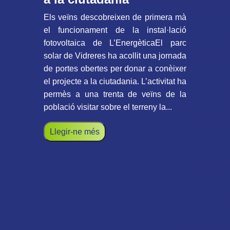
Els veïns descobreixen de primera mà
el funcionament de la instal·lació
fotovoltaica de L’EnergèticaEl parc
solar de Vidreres ha acollit una jornada
de portes obertes per donar a conèixer
el projecte a la ciutadania. L’activitat ha
permès a una trenta de veïns de la
població visitar sobre el terreny la...
Llegir-ne més