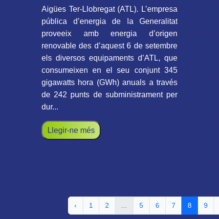
Aigües Ter-Llobregat (ATL). L’empresa
pública d’energia de la Generalitat
proveeix amb energia d’origen
renovable des d’aquest 6 de setembre
els diversos equipaments d’ATL, que
consumeixen en el seu conjunt 345
gigawatts hora (GWh) anuals a través
de 242 punts de subministrament per
dur...
Llegir-ne més
‹
1
2
...
5
6
7
8
9