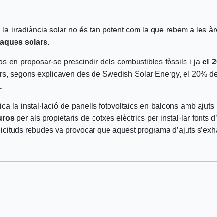
on la irradiància solar no és tan potent com la que rebem a les 
laques solars.
s en proposar-se prescindir dels combustibles fòssils i ja
el 
s, segons explicaven des de Swedish Solar Energy, el 20% dels
.
ca la instal·lació de panells fotovoltaics en balcons amb ajuts 
uros
per als propietaris de cotxes elèctrics per instal·lar fonts 
·licituds rebudes va provocar que aquest programa d’ajuts s’ex