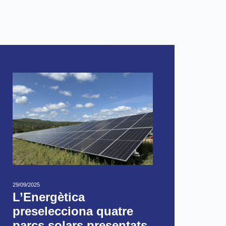
29/09/2025
L’Energètica
preselecciona quatre
parcs solars presentats