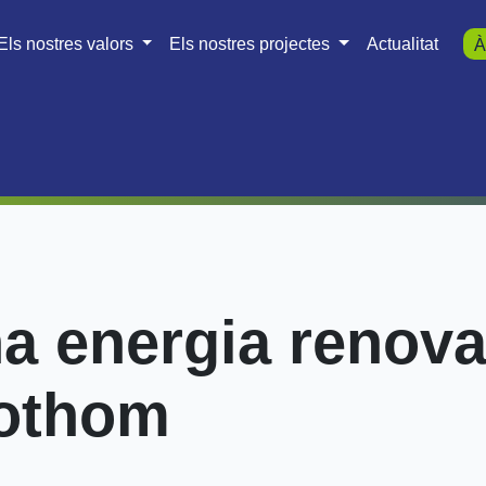
Els nostres valors
Els nostres projectes
Actualitat
À
na energia renova
tothom