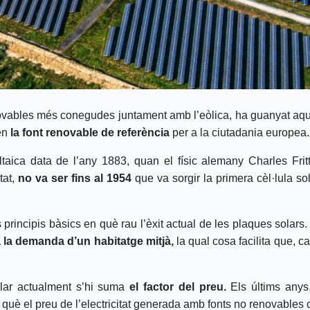
novables més conegudes juntament amb l’eòlica, ha guanyat aqu
 en
la font renovable de referència
per a la ciutadania europea.
ltaica data de l’any 1883, quan el físic alemany Charles Fri
tat,
no va ser fins al 1954
que va sorgir la primera cèl·lula so
principis bàsics en què rau l’èxit actual de les plaques solars.
la demanda d’un habitatge mitjà,
la qual cosa facilita que, c
olar actualment s’hi suma
el factor del preu.
Els últims anys
què el preu de l’electricitat generada amb fonts no renovables c