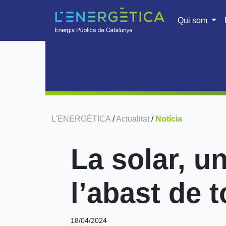
Qui som
L'ENERGÈTICA
/
Actualitat
/
Notícia
La solar, u
l’abast de 
18/04/2024