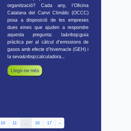
organització? Cada any, l’Oficina
Catalana del Canvi Climàtic (OCCC)
posa a disposició de les empreses
dues eines que ajuden a respondre
aquesta pregunta: la&nbsp;guia
pràctica per al càlcul d’emissions de
gasos amb efecte d’hivernacle (GEH) i
la seva&nbsp;calculadora...
Llegir-ne més
10
11
...
16
17
›