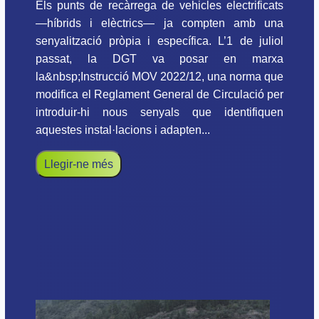
Els punts de recàrrega de vehicles electrificats
—híbrids i elèctrics— ja compten amb una
senyalització pròpia i específica. L’1 de juliol
passat, la DGT va posar en marxa
la&nbsp;Instrucció MOV 2022/12, una norma que
modifica el Reglament General de Circulació per
introduir-hi nous senyals que identifiquen
aquestes instal·lacions i adapten...
Llegir-ne més