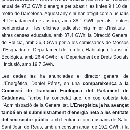
anual de 97,3 GWh d’energia per abastir les línies 9 i 10 del
metro de Barcelona. Aquest any s’hi han afegit com a usuaris
el Departament de Justícia, amb 88,1 GWh per als centres
penitenciaris i les oficines judicials; mig miler d’instituts i
altres centres educatius, amb 37,4 GWh; la Direcció General
de Policia, amb 36,8 GWh per a les comissaries de Mossos
d’Esquadra; el Departament de Territori, Habitatge i Transició
Ecològica, amb 26,4 GWh; i el Departament de Drets Socials
i Inclusió, amb 19,7 GWh.
Les dades les ha anunciades el director general de
L’Energètica, Daniel Pérez, en una
compareixença a la
Comissió de Transició Ecològica del Parlament de
Catalunya
. També ha concretat que, un cop coberta tota
l’Administració de la Generalitat,
L’Energètica ja ha avançat
també en el subministrament d’energia neta a les entitats
del seu sector públic
, amb l’entrada com a usuaris de Salut
Sant Joan de Reus, amb un consum anual de 19,2 GWh, i la