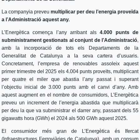
La companyia preveu
multiplicar per deu l’energia proveïda
a l’Administració aquest any.
L’Energètica comença l’any arribant als
4.000 punts de
subministrament gestionats al conjunt de l’Administració
,
amb la incorporació de tots els Departaments de la
Generalitat de Catalunya a la seva cartera d’usuaris.
Concretament, l’empresa de renovables assoleix aquest
primer trimestre del 2025 els 4.004 punts proveïts, multiplicant
per quatre el miler que abastia l’any passat i superant
l’objectiu inicial de 3.000 punts amb el canvi d’any. Amb
aquest augment en el nombre de consumidors, L’Energètica
preveu un increment de l’energia abastida que multiplicarà
per deu la que va subministrar el darrer any, passant dels 55
gigawatts hora (GWh) el 2024 als 500 GWh aquest 2025.
El consumidor més gran de L’Energètica és Ifercat
(Infraestructures Ferroviàries de Catalunya), amb un consum