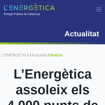
Actualitat
L'ENERGÈTICA
/
Actualitat
/
Notícia
L’Energètica
assoleix els