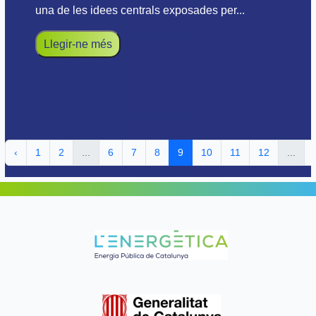
una de les idees centrals exposades per...
Llegir-ne més
‹
1
2
...
6
7
8
9
10
11
12
...