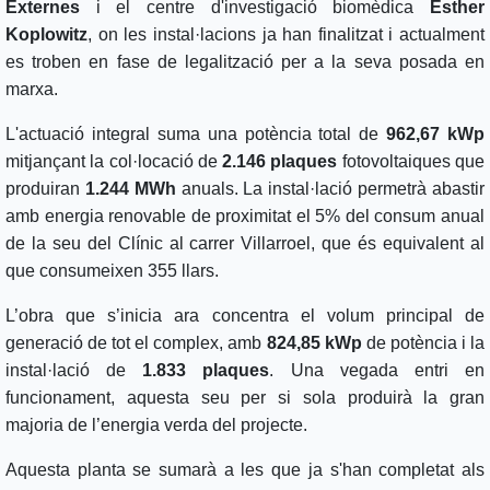
Externes
i el centre d'investigació biomèdica
Esther
Koplowitz
, on les instal·lacions ja han finalitzat i actualment
es troben en fase de legalització per a la seva posada en
marxa.
L'actuació integral suma una potència total de
962,67 kWp
mitjançant la col·locació de
2.146 plaques
fotovoltaiques que
produiran
1.244 MWh
anuals. La instal·lació permetrà abastir
amb energia renovable de proximitat el 5% del consum anual
de la seu del Clínic al carrer Villarroel, que és equivalent al
que consumeixen 355 llars.
L’obra que s’inicia ara concentra el volum principal de
generació de tot el complex, amb
824,85 kWp
de potència i la
instal·lació de
1.833 plaques
. Una vegada entri en
funcionament, aquesta seu per si sola produirà la gran
majoria de l’energia verda del projecte.
Aquesta planta se sumarà a les que ja s'han completat als