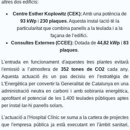
altres dos edificis:
Centre Esther Koplowitz (CEK):
Amb una potència de
93 kWp
i
230 plaques
. Aquesta instal·lació té la
particularitat que combina panells a la teulada i a la
façana de l’edifici.
Consultes Externes (CCEE):
Dotada de
44,82 kWp
i
83
plaques
.
L'entrada en funcionament d'aquestes tres plantes evitarà
l'emissió a l’atmosfera de
352 tones de CO2
cada any.
Aquesta actuació és un pas decisiu en l’estratègia de
L’Energètica per convertir la Generalitat de Catalunya en una
administració neutra en carboni i amb sobirania energètica,
aprofitant el potencial de les 1.400 teulades públiques aptes
per instal·lar-hi panells solars.
L'actuació a l'Hospital Clínic se suma a la cartera de projectes
que l'empresa pública ja està executant en l'àmbit sanitari,