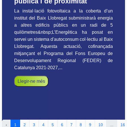
pública i de proximitat
La instal·lació fotovoltaica a la coberta d’un
institut del Baix Llobregat subministrarà energia
a altres edificis públics en un radi de 5
quilòmetres&nbsp;L’Energètica ha posat en
servei un sistema d'autoconsum col·lectiu al Baix
Llobregat. Aquesta actuació, cofinançada
mitjançant el Programa del Fons Europeu de
Desenvolupament Regional (FEDER) de
Catalunya 2021-2027,...
Llegir-ne més
‹
1
2
3
4
5
6
7
8
9
10
...
16