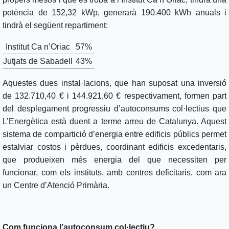
potència de 152,32 kWp, generarà 190.400 kWh anuals i
tindrà el següent repartiment:
Institut Ca n’Oriac
57%
Jutjats de Sabadell
43%
Aquestes dues instal·lacions, que han suposat una inversió
de 132.710,40 € i 144.921,60 € respectivament, formen part
del desplegament progressiu d’autoconsums col·lectius que
L’Energètica està duent a terme arreu de Catalunya. Aquest
sistema de compartició d’energia entre edificis públics permet
estalviar costos i pèrdues, coordinant edificis excedentaris,
que produeixen més energia del que necessiten per
funcionar, com els instituts, amb centres deficitaris, com ara
un Centre d’Atenció Primària.
Com funciona l’autoconsum col·lectiu?