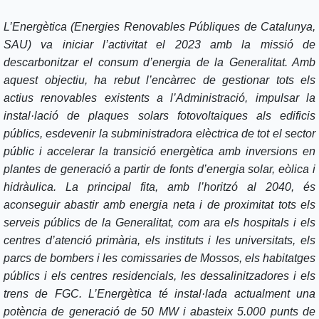
L’Energètica (Energies Renovables Públiques de Catalunya,
SAU) va iniciar l’activitat el 2023 amb la missió de
descarbonitzar el consum d’energia de la Generalitat. Amb
aquest objectiu, ha rebut l’encàrrec de gestionar tots els
actius renovables existents a l’Administració, impulsar la
instal·lació de plaques solars fotovoltaiques als edificis
públics, esdevenir la subministradora elèctrica de tot el sector
públic i accelerar la transició energètica amb inversions en
plantes de generació a partir de fonts d’energia solar, eòlica i
hidràulica. La principal fita, amb l’horitzó al 2040, és
aconseguir abastir amb energia neta i de proximitat tots els
serveis públics de la Generalitat, com ara els hospitals i els
centres d’atenció primària, els instituts i les universitats, els
parcs de bombers i les comissaries de Mossos, els habitatges
públics i els centres residencials, les dessalinitzadores i els
trens de FGC. L’Energètica té instal·lada actualment una
potència de generació de 50 MW i abasteix 5.000 punts de