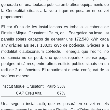
generada en una teulada pública amb altres equipaments de
la Generalitat situats a la vora i que es posaran en servei
properament.
El cor d’una de les instal·lacions es troba a la coberta de
l’Institut Miquel Crusafont i Pairó, on L’Energètica ha instal·lat
panells solars capaços de generar uns 172.540 kWh cada
any gràcies als seus 138,03 kWp de potència. Gràcies a la
modalitat d'autoconsum col·lectiu, l'energia que l'edifici no
consumeix no es perd, sinó que es reparteix, sense pagar
peatges ni càrrecs, entre altres edificis públics situats en un
radi de 2 quilòmetres. El repartiment queda configurat de la
següent manera:
Institut Miquel Crusafont i Pairó
33%
CAP Creu Alta
67%
Una segona instal·lació, que es posarà en servei en els
propers mesos i que es troba a l’Institut Ca n’Oriac, tindrà una