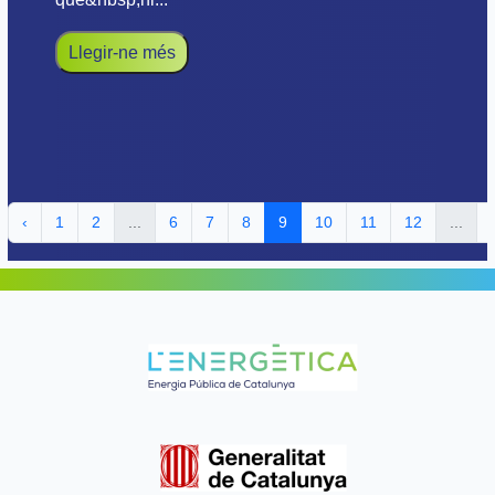
Llegir-ne més
‹
1
2
...
6
7
8
9
10
11
12
...