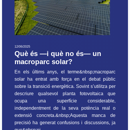
12/06/2025
Què és —i què no és— un
macroparc solar?
En els últims anys, el terme&nbsp;macroparc
solar ha entrat amb força en el debat públic
sobre la transició energètica. Sovint s’utilitza per
descriure qualsevol planta fotovoltaica que
ocupa una superfície considerable,
independentment de la seva potència real o
extensió concreta.&nbsp;Aquesta manca de
precisió ha generat confusions i discussions, ja
que&nbsp;ni...