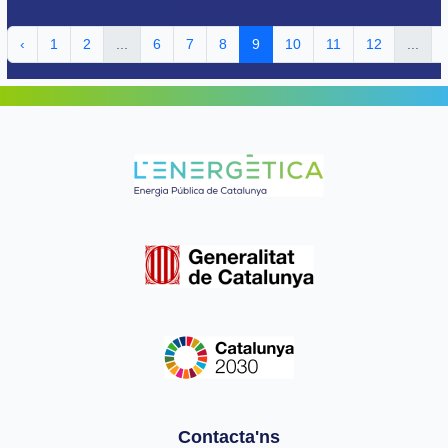
‹
1
2
...
6
7
8
9
10
11
12
...
Contacta'ns