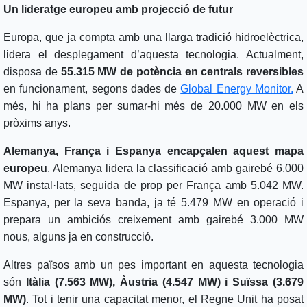
Un lideratge europeu amb projecció de futur
Europa, que ja compta amb una llarga tradició hidroelèctrica,
lidera el desplegament d’aquesta tecnologia. Actualment,
disposa de
55.315 MW de potència en centrals reversibles
en funcionament, segons dades de
Global Energy Monitor.
A
més, hi ha plans per sumar-hi més de 20.000 MW en els
pròxims anys.
Alemanya, França i Espanya encapçalen aquest mapa
europeu
. Alemanya lidera la classificació amb gairebé 6.000
MW instal·lats, seguida de prop per França amb 5.042 MW.
Espanya, per la seva banda, ja té 5.479 MW en operació i
prepara un ambiciós creixement amb gairebé 3.000 MW
nous, alguns ja en construcció.
Altres països amb un pes important en aquesta tecnologia
són
Itàlia (7.563 MW), Àustria (4.547 MW) i Suïssa (3.679
MW)
. Tot i tenir una capacitat menor, el Regne Unit ha posat