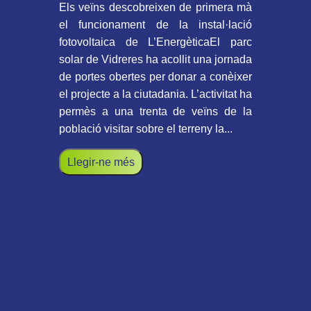
Els veïns descobreixen de primera mà
el funcionament de la instal·lació
fotovoltaica de L’EnergèticaEl parc
solar de Vidreres ha acollit una jornada
de portes obertes per donar a conèixer
el projecte a la ciutadania. L’activitat ha
permès a una trenta de veïns de la
població visitar sobre el terreny la...
Llegir-ne més