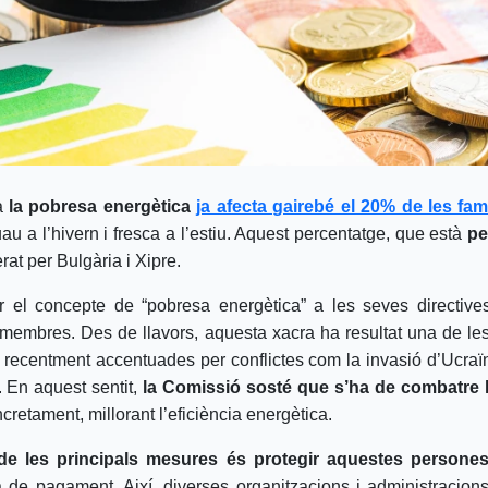
ya
la pobresa energètica
ja afecta gairebé el 20% de les fam
 a l’hivern i fresca a l’estiu. Aquest percentatge, que està
pe
t per Bulgària i Xipre.
el concepte de “pobresa energètica” a les seves directives 
 membres. Des de llavors, aquesta xacra ha resultat una de le
recentment accentuades per conflictes com la invasió d’Ucra
. En aquest sentit,
la Comissió sosté que s’ha de combatre l
cretament, millorant l’eficiència energètica.
de les principals mesures és
protegir aquestes persone
e pagament. Així, diverses organitzacions i administracions