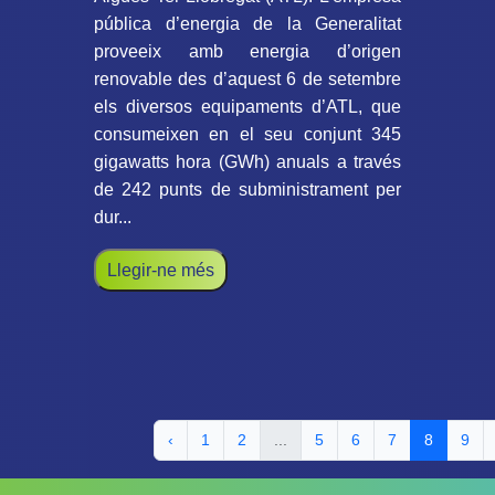
pública d’energia de la Generalitat
proveeix amb energia d’origen
renovable des d’aquest 6 de setembre
els diversos equipaments d’ATL, que
consumeixen en el seu conjunt 345
gigawatts hora (GWh) anuals a través
de 242 punts de subministrament per
dur...
Llegir-ne més
‹
1
2
...
5
6
7
8
9