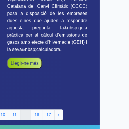
Catalana del Canvi Climàtic (OCCC)
posa a disposició de les empreses
dues eines que ajuden a respondre
aquesta pregunta: la&nbsp;guia
pràctica per al càlcul d’emissions de
gasos amb efecte d’hivernacle (GEH) i
la seva&nbsp;calculadora...
Llegir-ne més
10
11
...
16
17
›