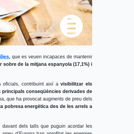
ílies
,
que es veuen incapaces de mantenir
r sobre de la mitjana espanyola (17,1%) i
oficials, contribuint així a
visibilitzar els
s
principals conseqüències derivades de
ïna, que ha provocat augments de preu dels
a pobresa energètica des de les arrels a
s
davant dels talls que puguin acordar les
 arreu d’Europa han aprofitat les energies