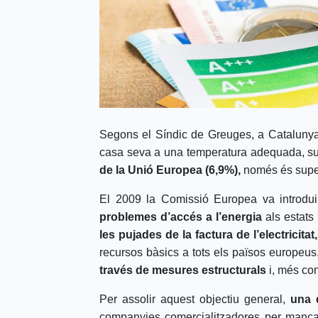
Segons el Síndic de Greuges, a Catalun
casa seva a una temperatura adequada, suau
de la Unió Europea (6,9%),
només és supera
El 2009 la Comissió Europea va introduir 
problemes d’accés a l’energia
als estats
les pujades de la factura de l’electricitat,
recursos bàsics a tots els països europeus
través de mesures estructurals
i, més con
Per assolir aquest objectiu general,
una 
companyies comercialitzadores per manca d