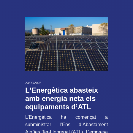
23/09/2025
L’Energètica abasteix
amb energia neta els
equipaments d’ATL
L’Energètica ha començat a
subministrar l’Ens d’Abastament
Aigües Ter-Llobregat (ATL). L’empresa