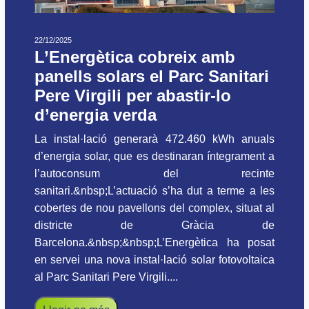
22/12/2025
L’Energètica cobreix amb
panells solars el Parc Sanitari
Pere Virgili per abastir-lo
d’energia verda
La instal·lació generarà 472.460 kWh anuals
d’energia solar, que es destinaran íntegrament a
l’autoconsum del recinte
sanitari.&nbsp;L’actuació s’ha dut a terme a les
cobertes de nou pavellons del complex, situat al
districte de Gràcia de
Barcelona.&nbsp;&nbsp;L’Energètica ha posat
en servei una nova instal·lació solar fotovoltaica
al Parc Sanitari Pere Virgili....