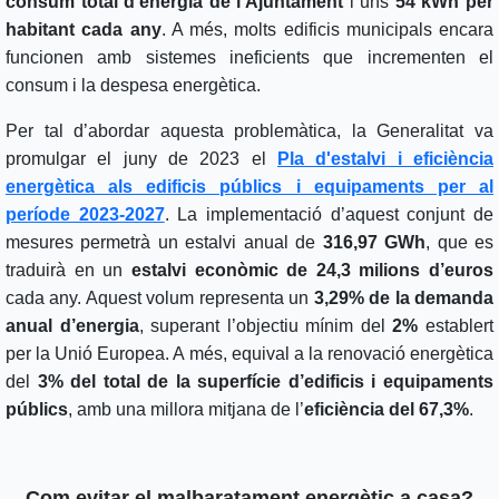
consum total d’energia de l’Ajuntament
i uns
54 kWh per
habitant cada any
. A més, molts edificis municipals encara
funcionen amb sistemes ineficients que incrementen el
consum i la despesa energètica.
Per tal d’abordar aquesta problemàtica, la Generalitat va
promulgar el juny de 2023 el
Pla d'estalvi i eficiència
energètica als edificis públics i equipaments per al
període 2023-2027
. La implementació d’aquest conjunt de
mesures permetrà un estalvi anual de
316,97 GWh
, que es
traduirà en un
estalvi econòmic de 24,3 milions d’euros
cada any. Aquest volum representa un
3,29% de la demanda
anual d’energia
, superant l’objectiu mínim del
2%
establert
per la Unió Europea. A més, equival a la renovació energètica
del
3% del total de la superfície d’edificis i equipaments
públics
, amb una millora mitjana de l’
eficiència del 67,3%
.
Com evitar el malbaratament energètic a casa?