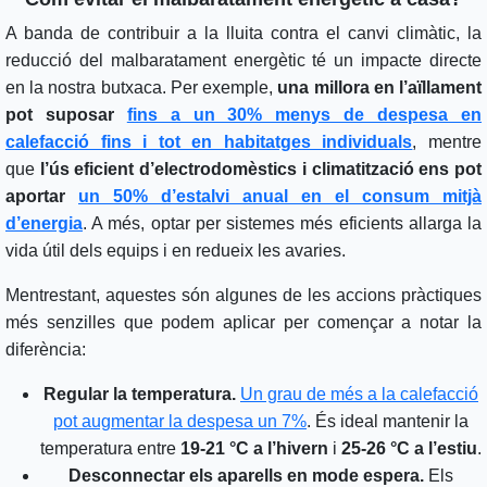
A banda de contribuir a la lluita contra el canvi climàtic, la
reducció del malbaratament energètic té un impacte directe
en la nostra butxaca. Per exemple,
una millora en l’aïllament
pot suposar
fins a un 30% menys de despesa en
calefacció fins i tot en habitatges individuals
, mentre
que
l’ús eficient d’electrodomèstics i climatització ens pot
aportar
un 50% d’estalvi anual en el consum mitjà
d’energia
. A més, optar per sistemes més eficients allarga la
vida útil dels equips i en redueix les avaries.
Mentrestant, aquestes són algunes de les accions pràctiques
més senzilles que podem aplicar per començar a notar la
diferència:
Regular la temperatura.
Un grau de més a la calefacció
pot augmentar la despesa un 7%
. És ideal mantenir la
temperatura entre
19-21 °C a l’hivern
i
25-26 °C a l’estiu
.
Desconnectar els aparells en mode espera.
Els