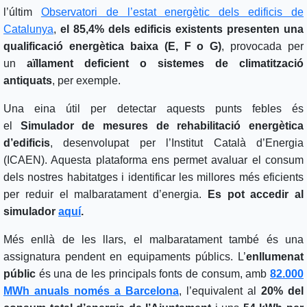
l’últim
Observatori de l’estat energètic dels edificis de
Catalunya
,
el 85,4% dels edificis existents presenten una
qualificació energètica baixa (E, F o G)
, provocada per
un
aïllament deficient o sistemes de climatització
antiquats
, per exemple.
Una eina útil per detectar aquests punts febles és
el
Simulador de mesures de rehabilitació energètica
d’edificis
, desenvolupat per l’Institut Català d’Energia
(ICAEN). Aquesta plataforma ens permet avaluar el consum
dels nostres habitatges i identificar les millores més eficients
per reduir el malbaratament d’energia.
Es pot accedir al
simulador
aquí
.
Més enllà de les llars, el malbaratament també és una
assignatura pendent en equipaments públics. L’
enllumenat
públic
és una de les principals fonts de consum, amb
82.000
MWh anuals només a Barcelona
, l’equivalent al
20% del