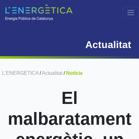
Actualitat
L'ENERGÈTICA
/
Actualitat
/
Notícia
El
malbaratament