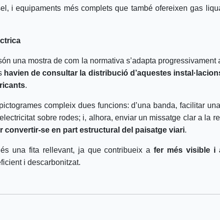
, i equipaments més complets que també ofereixen gas liquat
ctrica
a són una mostra de com la normativa s’adapta progressivament a 
ts
havien de consultar la distribució d’aquestes instal·lacio
ricants
.
 pictogrames compleix dues funcions: d’una banda, facilitar un
lectricitat sobre rodes; i, alhora, enviar un missatge clar a la 
 convertir-se en part estructural del paisatge viari
.
s una fita rellevant, ja que contribueix a
fer més visible i 
icient i descarbonitzat.