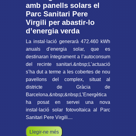
amb panells solars el
Parc Sanitari Pere
Virgili per abastir-lo
d’energia verda
La instal·lació generarà 472.460 kWh
anuals d’energia solar, que es
destinaran íntegrament a l’autoconsum
del recinte sanitari.&nbsp;L’actuació
s’ha dut a terme a les cobertes de nou
pavellons del complex, situat al
districte de Gràcia de
Barcelona.&nbsp;&nbsp;L’Energètica
ha posat en servei una nova
instal·lació solar fotovoltaica al Parc
Sanitari Pere Virgili....
Llegir-ne més