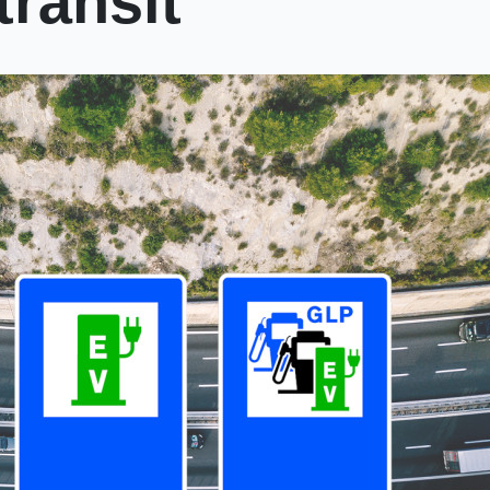
trànsit