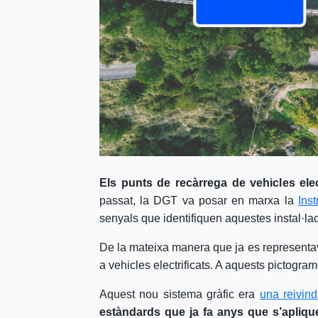
Els punts de recàrrega de vehicles elec
passat, la DGT va posar en marxa la
Ins
senyals que identifiquen aquestes instal·lac
De la mateixa manera que ja es representave
a vehicles electrificats. A aquests pictogra
Aquest nou sistema gràfic era
una reivind
estàndards que ja fa anys que s’apliqu