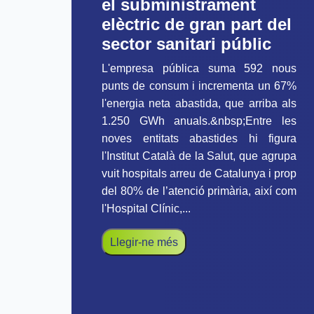
el subministrament
elèctric de gran part del
sector sanitari públic
L'empresa pública suma 592 nous
punts de consum i incrementa un 67%
l'energia neta abastida, que arriba als
1.250 GWh anuals.&nbsp;Entre les
noves entitats abastides hi figura
l'Institut Català de la Salut, que agrupa
vuit hospitals arreu de Catalunya i prop
del 80% de l’atenció primària, així com
l'Hospital Clínic,...
Llegir-ne més