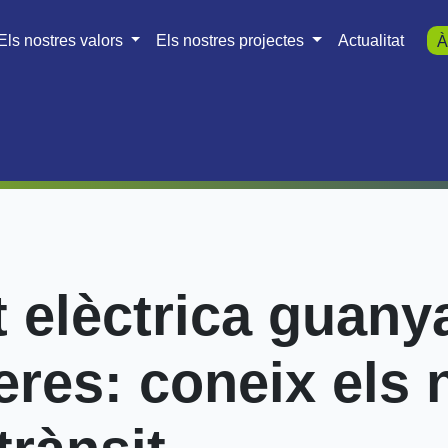
Els nostres valors
Els nostres projectes
Actualitat
À
 elèctrica guanya 
teres: coneix els