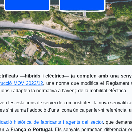
trificats —híbrids i elèctrics— ja compten amb una senyal
trucció MOV 2022/12
, una norma que modifica el Reglament Ge
ions i adapten la normativa a l’avenç de la mobilitat elèctrica.
n les estacions de servei de combustibles, la nova senyalitzaci
mes s’hi suma l’adopció d’una icona única per fer-hi referència:
u
icació històrica de fabricants i agents del sector
, que deman
en a França o Portugal
. Els senyals permetran diferenciar e