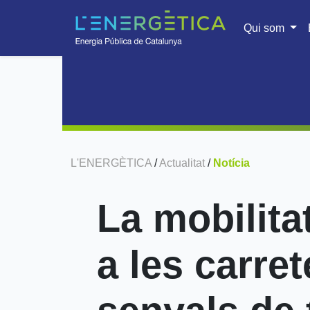
Qui som
L'ENERGÈTICA
/
Actualitat
/
Notícia
La mobilitat
a les carre