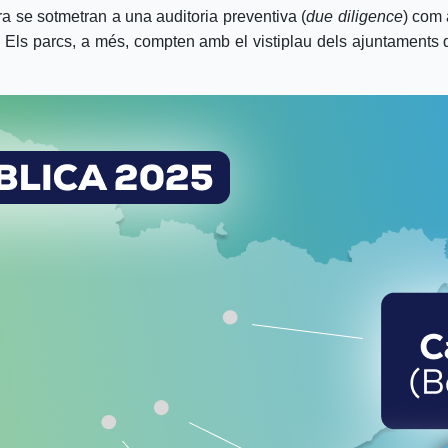
ra se sotmetran a una auditoria preventiva (
due diligence
) com 
s. Els parcs, a més, compten amb el vistiplau dels ajuntaments