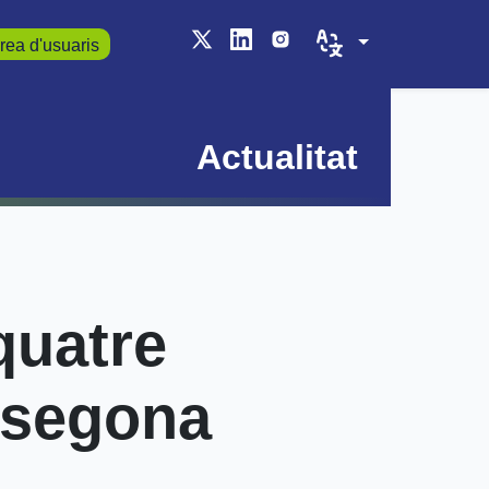
rea d'usuaris
Actualitat
quatre
a segona