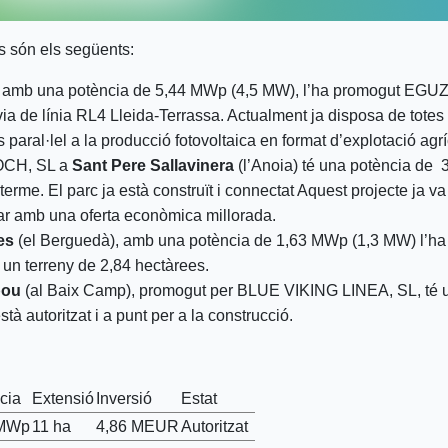
s són els següents:
, amb una potència de 5,44 MWp (4,5 MW), l’ha promogut EGUZ
 via de línia RL4 Lleida-Terrassa. Actualment ja disposa de totes 
s paral·lel a la producció fotovoltaica en format d’explotació agrí
LOCH, SL a
Sant Pere Sallavinera
(l’Anoia) té una potència de 
erme. El parc ja està construït i connectat Aquest projecte ja va
tar amb una oferta econòmica millorada.
es
(el Berguedà), amb una potència de 1,63 MWp (1,3 MW) l
un terreny de 2,84 hectàrees.
bou
(al Baix Camp), promogut per BLUE VIKING LINEA, SL, té 
tà autoritzat i a punt per a la construcció.
cia
Extensió
Inversió
Estat
 MWp
11 ha
4,86 MEUR
Autoritzat