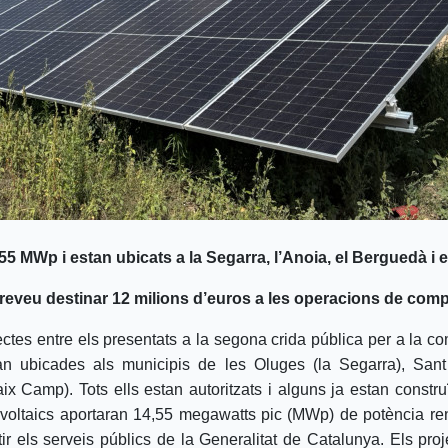
5 MWp i estan ubicats a la Segarra, l’Anoia, el Berguedà i 
preveu destinar 12 milions d’euros a les operacions de comp
ectes entre els presentats a la segona crida pública per a la c
an ubicades als municipis de les Oluges (la Segarra), Sant 
 Camp). Tots ells estan autoritzats i alguns ja estan construï
otovoltaics aportaran 14,55 megawatts pic (MWp) de potència 
 els serveis públics de la Generalitat de Catalunya. Els proje