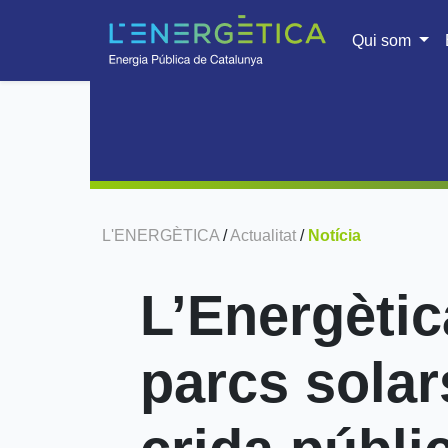
Qui som
L'ENERGÈTICA
/
Actualitat
/
Notícia
L’Energètic
parcs solar