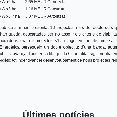
 MWp
6 ha
2,65 MEUR
Connectat
 MWp
3 ha
1,16 MEUR
Construït
 MWp
8,7 ha
3,37 MEUR
Autoritzat
blica s’hi han presentat 13 projectes, més del doble dels q
han quedat descartades per no assolir els criteris de viabilit
’hora de valorar els projectes, s’han tingut en compte també alt
Energètica persegueix un doble objectiu: d’una banda, augm
úblics, avançant així en la fita que la Generalitat sigui neutra
nergètic tot incentivant el desenvolupament de nous projectes re
Últimes notícies