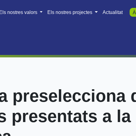
Els nostres valors
Els nostres projectes
Actualitat
À
a preselecciona 
s presentats a l