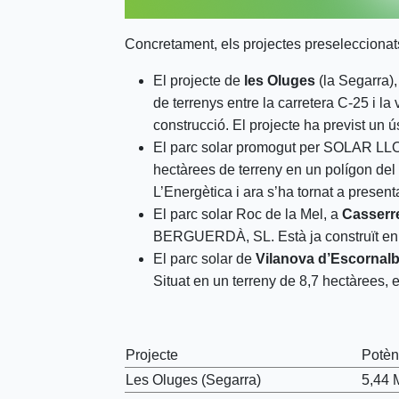
Concretament, els projectes preseleccionat
El projecte de
les Oluges
(la Segarra)
de terrenys entre la carretera C-25 i la
construcció. El projecte ha previst un ú
El parc solar promogut per SOLAR L
hectàrees de terreny en un polígon del t
L’Energètica i ara s’ha tornat a presen
El parc solar Roc de la Mel, a
Casserr
BERGUERDÀ, SL. Està ja construït en 
El parc solar de
Vilanova d’Escornal
Situat en un terreny de 8,7 hectàrees, es
Projecte
Potèn
Les Oluges (Segarra)
5,44