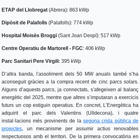
ETAP del Llobregat
(Abrera): 863 kWp
Dipòsit de Palafolls
(Palafolls): 774 kWp
Hospital Moisès Broggi
(Sant Joan Despí): 517 kWp
Centre Operatiu de Martorell - FGC
: 406 kWp
Parc Sanitari Pere Virgili
: 395 kWp
D’altra banda, l'assoliment dels 50 MW anuals també s’ha
aconseguit gràcies a la compra recent de cinc parcs solars.
Alguns d’aquests parcs, ja connectats, s'afegeixen al balanç
energètic del 2025, mentre que altres s’imputaran a exercicis
futurs un cop estiguin operatius. En concret, L’Energètica ha
adquirit el parc dels Valentins (Ulldecona), i quatre
instal·lacions més provinents de la
segona crida pública de
projectes
, un mecanisme per assumir actius renovables
respectuosos amb el territori. De la primera convocatòria en