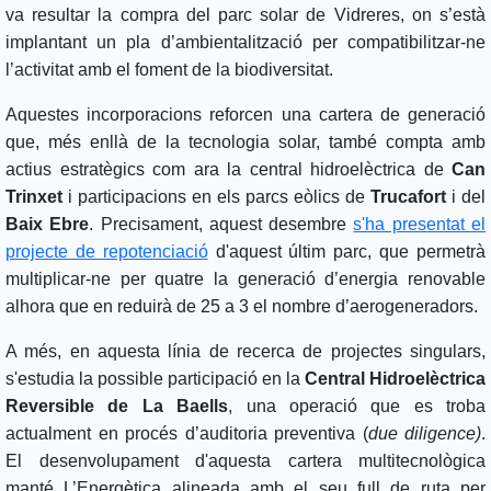
va resultar la compra del parc solar de Vidreres, on s’està
implantant un pla d’ambientalització per compatibilitzar-ne
l’activitat amb el foment de la biodiversitat.
Aquestes incorporacions reforcen una cartera de generació
que, més enllà de la tecnologia solar, també compta amb
actius estratègics com ara la central hidroelèctrica de
Can
Trinxet
i participacions en els parcs eòlics de
Trucafort
i del
Baix Ebre
. Precisament, aquest desembre
s'ha presentat el
projecte de repotenciació
d'aquest últim parc, que permetrà
multiplicar-ne per quatre la generació d’energia renovable
alhora que en reduirà de 25 a 3 el nombre d’aerogeneradors.
A més, en aquesta línia de recerca de projectes singulars,
s'estudia la possible participació en la
Central Hidroelèctrica
Reversible de La Baells
, una operació que es troba
actualment en procés d’auditoria preventiva (
due diligence)
.
El desenvolupament d'aquesta cartera multitecnològica
manté L’Energètica alineada amb el seu full de ruta per