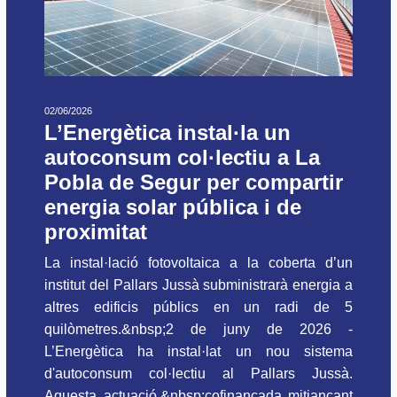
02/06/2026
L’Energètica instal·la un
autoconsum col·lectiu a La
Pobla de Segur per compartir
energia solar pública i de
proximitat
La instal·lació fotovoltaica a la coberta d’un
institut del Pallars Jussà subministrarà energia a
altres edificis públics en un radi de 5
quilòmetres.&nbsp;2 de juny de 2026 -
L’Energètica ha instal·lat un nou sistema
d'autoconsum col·lectiu al Pallars Jussà.
Aquesta actuació,&nbsp;cofinançada mitjançant