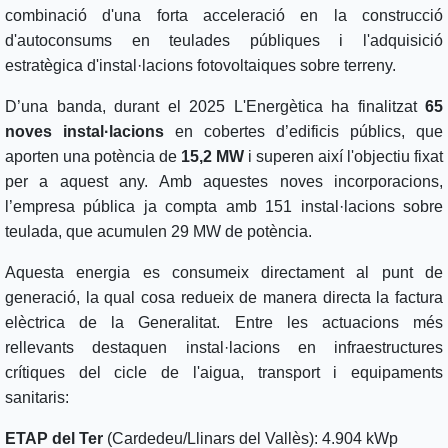
combinació d'una forta acceleració en la construcció
d'autoconsums en teulades públiques i l'adquisició
estratègica d'instal·lacions fotovoltaiques sobre terreny.
D’una banda, durant el 2025 L'Energètica ha finalitzat
65
noves instal·lacions
en cobertes d’edificis públics, que
aporten una potència de
15,2 MW
i superen així l'objectiu fixat
per a aquest any. Amb aquestes noves incorporacions,
l’empresa pública ja compta amb 151 instal·lacions sobre
teulada, que acumulen 29 MW de potència.
Aquesta energia es consumeix directament al punt de
generació, la qual cosa redueix de manera directa la factura
elèctrica de la Generalitat. Entre les actuacions més
rellevants destaquen instal·lacions en infraestructures
crítiques del cicle de l'aigua, transport i equipaments
sanitaris:
ETAP del Ter
(Cardedeu/Llinars del Vallès): 4.904 kWp