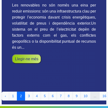
Les renovables no són només una eina per
reduir emissions: són una infraestructura clau per
protegir l’economia davant crisis energètiques,
volatilitat de preus i dependència exterior.Un
sistema on el preu de l’electricitat depèn de
factors externs com el gas, els conflictes
geopolítics o la disponibilitat puntual de recursos
és un...
Llegir-ne més
‹
1
2
3
4
5
6
7
8
9
10
...
16