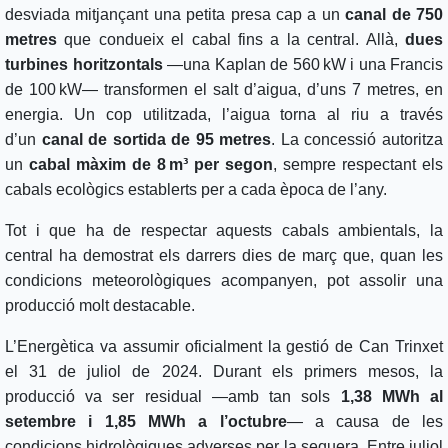
desviada mitjançant una petita presa cap a un
canal de 750
metres
que condueix el cabal fins a la central. Allà,
dues
turbines horitzontals
—una Kaplan de 560 kW i una Francis
de 100 kW— transformen el salt d’aigua, d’uns 7 metres, en
energia. Un cop utilitzada, l’aigua torna al riu a través
d’un
canal de sortida de 95 metres
. La concessió autoritza
un
cabal màxim de 8 m³ per segon
, sempre respectant els
cabals ecològics establerts per a cada època de l’any.
Tot i que ha de respectar aquests cabals ambientals, la
central ha demostrat els darrers dies de març que, quan les
condicions meteorològiques acompanyen, pot assolir una
producció molt destacable.
L’Energètica va assumir oficialment la gestió de Can Trinxet
el 31 de juliol de 2024. Durant els primers mesos, la
producció va ser residual —amb tan sols
1,38 MWh al
setembre i 1,85 MWh a l’octubre
— a causa de les
condicions hidrològiques adverses per la sequera. Entre juliol