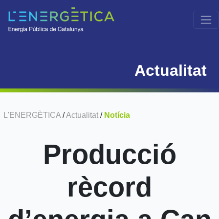
Actualitat
L'ENERGÈTICA
/
Actualitat
/
Notícia
Producció
rècord