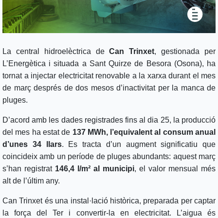
La central hidroelèctrica de
Can Trinxet
, gestionada per
L’Energètica i situada a Sant Quirze de Besora (Osona), ha
tornat a injectar electricitat renovable a la xarxa durant el mes
de març després de dos mesos d’inactivitat per la manca de
pluges.
D’acord amb les dades registrades fins al dia 25, la producció
del mes ha estat de
137 MWh, l’equivalent al consum anual
d’unes 34 llars
. Es tracta d’un augment significatiu que
coincideix amb un període de pluges abundants: aquest març
s’han registrat
146,4 l/m² al municipi
, el valor mensual més
alt de l’últim any.
Can Trinxet és una instal·lació històrica, preparada per captar
la força del Ter i convertir-la en electricitat. L’aigua és