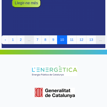
Llegir-ne més
‹
1
2
...
7
8
9
10
11
12
13
...