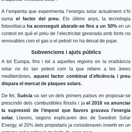
A l’empenta que experimenta l’energia solar actualment s’hi
suma
el factor del preu.
Els últims anys, la tecnologia
fotovoltaica
ha aconseguit abaratir-se fins a un 50%
en un
context en què el preu de l’electricitat generada amb fonts no
renovables com el gas o el petroli no ha deixat de pujar.
Subvencions i ajuts públics
A tot Europa, fins i tot a aquelles regions on la irradiància
solar no és tan potent com la que rebem a les àrees
mediterrànies,
aquest factor combinat d’eficiència i preu
dispara el mercat de plaques solars.
De fet,
Suècia
va ser un dels primers països en proposar-se
prescindir dels combustibles fòssils i ja
el 2016 va anunciar
la supressió de l’impost que llavors gravava l’energia
solar.
Llavors, segons explicaven des de Swedish Solar
Energy, el 20% dels propietaris ja consideraven invertir en un