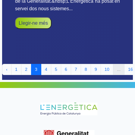
de la Generalitat.&nbsp;L’Energètica ha posat en
servei dos nous sistemes...
Llegir-ne més
‹
1
2
3
4
5
6
7
8
9
10
...
16