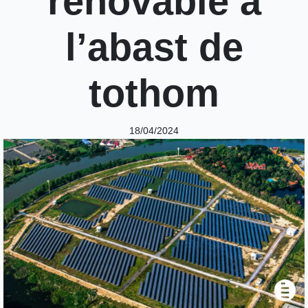
renovable a
l’abast de
tothom
18/04/2024