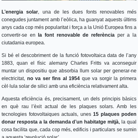
L’energia solar
, una de les dues fonts renovables més
conegudes juntament amb l’eòlica, ha guanyat aquests últims
anys cada cop més popularitat i força a la Unió Europea fins a
convertir-se en
la font renovable de referència
per a la
ciutadania europea.
Si bé el descobriment de la funció fotovoltaica data de l’any
1883, quan el físic alemany Charles Fritts va aconseguir
muntar un dispositiu que absorbia llum solar per generar-ne
electricitat,
no va ser fins al 1954
que va sorgir la primera
cèl·lula solar de silici amb una eficiència relativament alta.
Aquesta eficiència és, precisament, un dels principis bàsics
en què rau l’èxit actual de les plaques solars. Amb les
tecnologies fotovoltaiques actuals, unes
15 plaques poden
donar resposta a la demanda d’un habitatge mitjà,
la qual
cosa facilita que, cada cop més, edificis i particulars se sumin
a aquesta ‘revolució solar’.