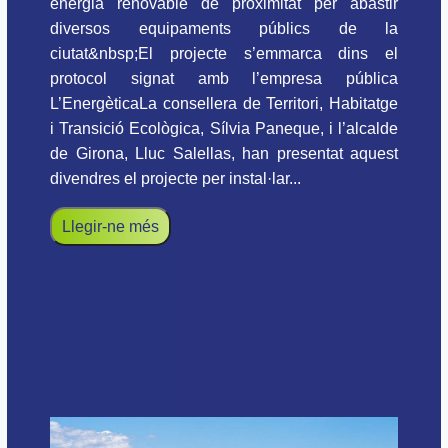
energia renovable de proximitat per abastir
diversos equipaments públics de la
ciutat&nbsp;El projecte s’emmarca dins el
protocol signat amb l’empresa pública
L’EnergèticaLa consellera de Territori, Habitatge
i Transició Ecològica, Sílvia Paneque, i l’alcalde
de Girona, Lluc Salellas, han presentat aquest
divendres el projecte per instal·lar...
Llegir-ne més