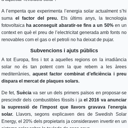
A l’empenta que experimenta l’energia solar actualment s’hi
suma
el factor del preu.
Els últims anys, la tecnologia
fotovoltaica
ha aconseguit abaratir-se fins a un 50%
en un
context en què el preu de l’electricitat generada amb fonts no
renovables com el gas o el petroli no ha deixat de pujar.
Subvencions i ajuts públics
A tot Europa, fins i tot a aquelles regions on la irradiància
solar no és tan potent com la que rebem a les àrees
mediterrànies,
aquest factor combinat d’eficiència i preu
dispara el mercat de plaques solars.
De fet,
Suècia
va ser un dels primers països en proposar-se
prescindir dels combustibles fòssils i ja
el 2016 va anunciar
la supressió de l’impost que llavors gravava l’energia
solar.
Llavors, segons explicaven des de Swedish Solar
Energy, el 20% dels propietaris ja consideraven invertir en un