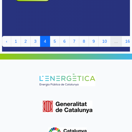
‹
1
2
3
4
5
6
7
8
9
10
...
16