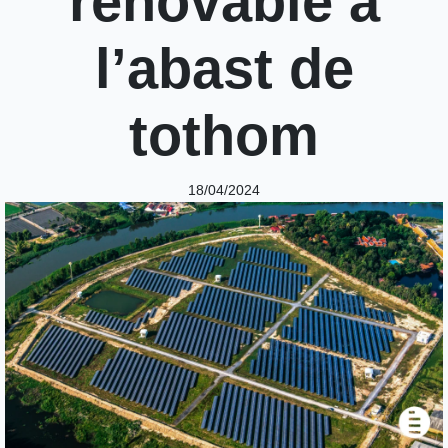
renovable a
l’abast de
tothom
18/04/2024