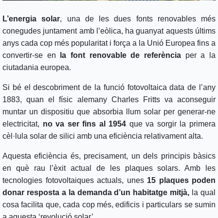
L’energia solar
, una de les dues fonts renovables més
conegudes juntament amb l’eòlica, ha guanyat aquests últims
anys cada cop més popularitat i força a la Unió Europea fins a
convertir-se en
la font renovable de referència
per a la
ciutadania europea.
Si bé el descobriment de la funció fotovoltaica data de l’any
1883, quan el físic alemany Charles Fritts va aconseguir
muntar un dispositiu que absorbia llum solar per generar-ne
electricitat,
no va ser fins al 1954
que va sorgir la primera
cèl·lula solar de silici amb una eficiència relativament alta.
Aquesta eficiència és, precisament, un dels principis bàsics
en què rau l’èxit actual de les plaques solars. Amb les
tecnologies fotovoltaiques actuals, unes
15 plaques poden
donar resposta a la demanda d’un habitatge mitjà,
la qual
cosa facilita que, cada cop més, edificis i particulars se sumin
a aquesta ‘revolució solar’.