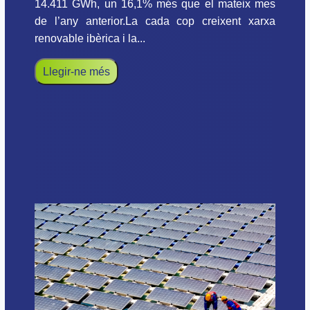
14.411 GWh, un 16,1% més que el mateix mes
de l’any anterior.La cada cop creixent xarxa
renovable ibèrica i la...
Llegir-ne més