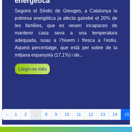
energètica
Segons el Síndic de Greuges, a Catalunya la
pobresa energètica ja afecta gairebé el 20% de
les famílies, que es veuen incapaces de
mantenir casa seva a una temperatura
adequada, suau a l’hivern i fresca a l’estiu.
Aquest percentatge, que està per sobre de la
mitjana espanyola (17,1%) i de...
Llegir-ne més
‹
1
2
...
8
9
10
11
12
13
14
15