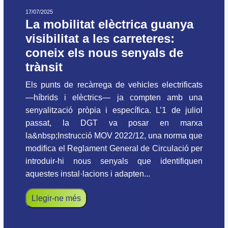
17/07/2025
La mobilitat elèctrica guanya
visibilitat a les carreteres:
coneix els nous senyals de
trànsit
Els punts de recàrrega de vehicles electrificats
—híbrids i elèctrics— ja compten amb una
senyalització pròpia i específica. L’1 de juliol
passat, la DGT va posar en marxa
la&nbsp;Instrucció MOV 2022/12, una norma que
modifica el Reglament General de Circulació per
introduir-hi nous senyals que identifiquen
aquestes instal·lacions i adapten...
Llegir-ne més