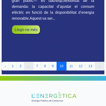
gran públic— és la&nbsp;flexibilitat de la
demanda: la capacitat d’ajustar el consum
elèctric en funció de la disponibilitat d’energia
renovable.Aquest va ser...
Llegir-ne més
‹
1
2
...
7
8
9
10
11
12
13
...