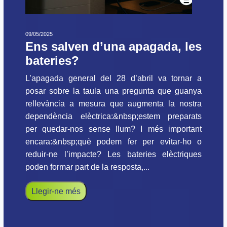
09/05/2025
Ens salven d’una apagada, les
bateries?
L’apagada general del 28 d’abril va tornar a
posar sobre la taula una pregunta que guanya
rellevància a mesura que augmenta la nostra
dependència elèctrica:&nbsp;estem preparats
per quedar-nos sense llum? I més important
encara:&nbsp;què podem fer per evitar-ho o
reduir-ne l’impacte? Les bateries elèctriques
poden formar part de la resposta,...
Llegir-ne més