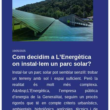
19/05/2025
Com decidim a L’Energètica
on instal·lem un parc solar?
Instal·lar un parc solar pot semblar senzill: trobar
un terreny amb sol i espai suficient. Però la
realitat és molt més complexa.
A&nbsp;L’Energètica, l’empresa pública
d’energia de la Generalitat, seguim un procés
rigorós que té en compte criteris urbanístics,
ambientals, hidrològics, agrícoles, tècnics i de