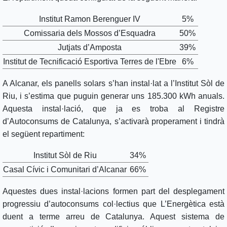
Institut Ramon Berenguer IV
5%
Comissaria dels Mossos d’Esquadra
50%
Jutjats d’Amposta
39%
Institut de Tecnificació Esportiva Terres de l'Ebre
6%
A Alcanar, els panells solars s’han instal·lat a l’Institut Sòl de
Riu, i s’estima que puguin generar uns 185.300 kWh anuals.
Aquesta instal·lació, que ja es troba al Registre
d’Autoconsums de Catalunya, s’activarà properament i tindrà
el següent repartiment:
Institut Sòl de Riu
34%
Casal Cívic i Comunitari d’Alcanar
66%
Aquestes dues instal·lacions formen part del desplegament
progressiu d’autoconsums col·lectius que L’Energètica està
duent a terme arreu de Catalunya. Aquest sistema de