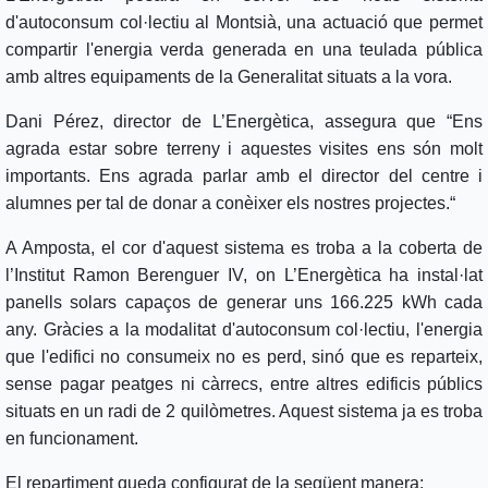
d'autoconsum col·lectiu al Montsià, una actuació que permet
compartir l'energia verda generada en una teulada pública
amb altres equipaments de la Generalitat situats a la vora.
Dani Pérez, director de L’Energètica, assegura que “Ens
agrada estar sobre terreny i aquestes visites ens són molt
importants. Ens agrada parlar amb el director del centre i
alumnes per tal de donar a conèixer els nostres projectes.“
A Amposta, el cor d'aquest sistema es troba a la coberta de
l’Institut Ramon Berenguer IV, on L’Energètica ha instal·lat
panells solars capaços de generar uns 166.225 kWh cada
any. Gràcies a la modalitat d'autoconsum col·lectiu, l'energia
que l'edifici no consumeix no es perd, sinó que es reparteix,
sense pagar peatges ni càrrecs, entre altres edificis públics
situats en un radi de 2 quilòmetres. Aquest sistema ja es troba
en funcionament.
El repartiment queda configurat de la següent manera: