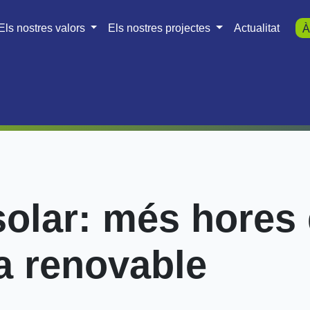
Els nostres valors
Els nostres projectes
Actualitat
À
olar: més hores 
a renovable