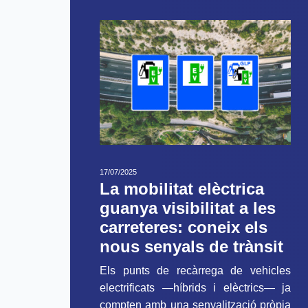
17/07/2025
La mobilitat elèctrica
guanya visibilitat a les
carreteres: coneix els
nous senyals de trànsit
Els punts de recàrrega de vehicles
electrificats —híbrids i elèctrics— ja
compten amb una senyalització pròpia