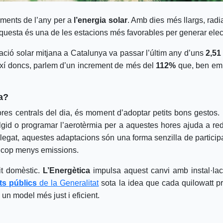
oments de l’any per a
l’energia solar
. Amb dies més llargs, radi
aquesta és una de les estacions més favorables per generar elect
diació solar mitjana a Catalunya va passar l’últim any d’uns
2,51
xí doncs, parlem d’un increment de més del
112%
que, ben empr
a?
 hores centrals del dia, és moment d’adoptar petits bons gestos.
àlgid o programar l’aerotèrmia per a aquestes hores ajuda a red
 plegat, aquestes adaptacions són una forma senzilla de particip
a cop menys emissions.
it domèstic.
L’Energètica
impulsa aquest canvi amb instal·lacion
ts públics
de la Generalitat
sota la idea que cada quilowatt pr
a un model més just i eficient.