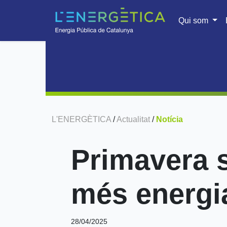
Qui som
L'ENERGÈTICA
/
Actualitat
/
Notícia
Primavera s
més energi
28/04/2025