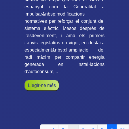
espanyol com la Generalitat a
impulsar&nbsp;modificacions
normatives per reforçar el conjunt del
sistema elèctric. Mesos després de
l’esdeveniment, i amb els primers
canvis legislatius en vigor, en destaca
especialment&nbsp;l’ampliació del
radi màxim per compartir energia
generada en instal·lacions
d’autoconsum,...
Llegir-ne més