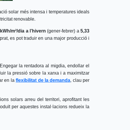
ació solar més intensa i temperatures ideals
ricitat renovable.
 kWh/m²/dia a l’hivern
(gener-febrer) a
5,33
at, es pot traduir en una major producció i
 Engegar la rentadora al migdia, endollar el
uir la pressió sobre la xarxa i a maximitzar
ar en la
flexibilitat de la demanda
, clau per
s solars arreu del territori, aprofitant les
oduït per aquestes instal·lacions redueix la