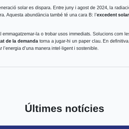
eneració solar es dispara. Entre juny i agost de 2024, la radiac
ra. Aquesta abundància també té una cara B: l’
excedent sola
cal emmagatzemar-la o trobar usos immediats. Solucions com le
litat de la demanda
torna a jugar-hi un paper clau. En definitiva,
ar l’energia d’una manera intel·ligent i sostenible.
Últimes notícies