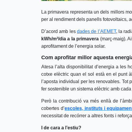
La primavera representa un dels millors m
per al rendiment dels panells fotovoltaics, 
D’acord amb les
dades de l’AEMET
, la ra
kWh/m²/dia a la primavera
(març-maig). Ai
aprofitament de l’energia solar.
Com aprofitar millor aquesta energi
Atesa l’alta disponibilitat d’energia a les
cotxe elèctric quan el sol està en el punt 
l’aposta individual per les renovables. Tot
fer sostenible un sistema elèctric amb cad
Però la contribució va més enllà de l’àmb
cobertes d’
escoles, instituts i equipamen
necessitat de recórrer a altres fonts i reforç
I de cara a l’estiu?