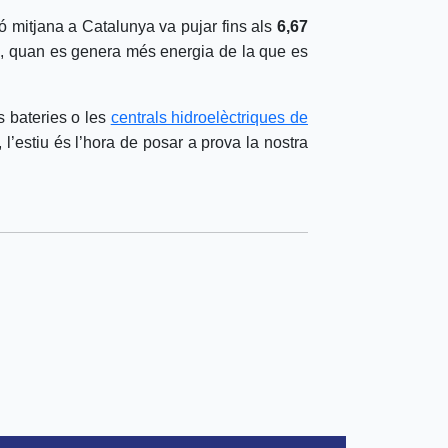
ió mitjana a Catalunya va pujar fins als
6,67
r
, quan es genera més energia de la que es
s bateries o les
centrals hidroelèctriques de
 l’estiu és l’hora de posar a prova la nostra