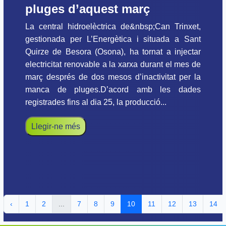
pluges d’aquest març
La central hidroelèctrica de&nbsp;Can Trinxet,
gestionada per L’Energètica i situada a Sant
Quirze de Besora (Osona), ha tornat a injectar
electricitat renovable a la xarxa durant el mes de
març després de dos mesos d’inactivitat per la
manca de pluges.D’acord amb les dades
registrades fins al dia 25, la producció...
Llegir-ne més
‹
1
2
...
7
8
9
10
11
12
13
14