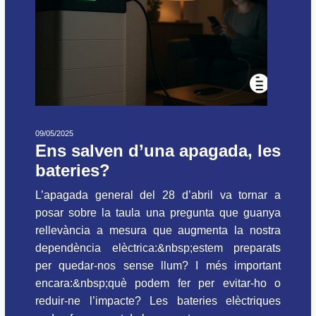
09/05/2025
Ens salven d’una apagada, les
bateries?
L’apagada general del 28 d’abril va tornar a
posar sobre la taula una pregunta que guanya
rellevància a mesura que augmenta la nostra
dependència elèctrica:&nbsp;estem preparats
per quedar-nos sense llum? I més important
encara:&nbsp;què podem fer per evitar-ho o
reduir-ne l’impacte? Les bateries elèctriques