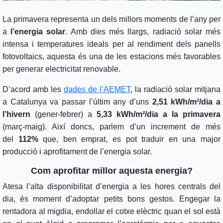
La primavera representa un dels millors moments de l’any per
a
l’energia solar
. Amb dies més llargs, radiació solar més
intensa i temperatures ideals per al rendiment dels panells
fotovoltaics, aquesta és una de les estacions més favorables
per generar electricitat renovable.
D’acord amb les
dades de l’AEMET
, la radiació solar mitjana
a Catalunya va passar l’últim any d’uns
2,51 kWh/m²/dia a
l’hivern
(gener-febrer) a
5,33 kWh/m²/dia a la primavera
(març-maig). Així doncs, parlem d’un increment de més
del
112%
que, ben emprat, es pot traduir en una major
producció i aprofitament de l’energia solar.
Com aprofitar millor aquesta energia?
Atesa l’alta disponibilitat d’energia a les hores centrals del
dia, és moment d’adoptar petits bons gestos. Engegar la
rentadora al migdia, endollar el cotxe elèctric quan el sol està