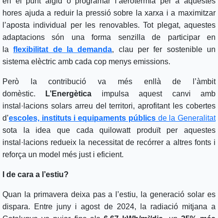
en el punt àlgid o programar l’aerotèrmia per a aquestes
hores ajuda a reduir la pressió sobre la xarxa i a maximitzar
l’aposta individual per les renovables. Tot plegat, aquestes
adaptacions són una forma senzilla de participar en
la
flexibilitat de la demanda
, clau per fer sostenible un
sistema elèctric amb cada cop menys emissions.
Però la contribució va més enllà de l’àmbit
domèstic.
L’Energètica
impulsa aquest canvi amb
instal·lacions solars arreu del territori, aprofitant les cobertes
d’
escoles, instituts i equipaments públics
de la Generalitat
sota la idea que cada quilowatt produït per aquestes
instal·lacions redueix la necessitat de recórrer a altres fonts i
reforça un model més just i eficient.
I de cara a l’estiu?
Quan la primavera deixa pas a l’estiu, la generació solar es
dispara. Entre juny i agost de 2024, la radiació mitjana a