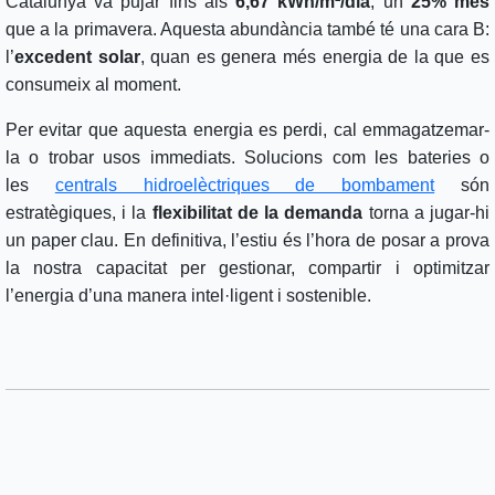
Catalunya va pujar fins als
6,67 kWh/m²/dia
, un
25% més
que a la primavera. Aquesta abundància també té una cara B:
l’
excedent solar
, quan es genera més energia de la que es
consumeix al moment.
Per evitar que aquesta energia es perdi, cal emmagatzemar-
la o trobar usos immediats. Solucions com les bateries o
les
centrals hidroelèctriques de bombament
són
estratègiques, i la
flexibilitat de la demanda
torna a jugar-hi
un paper clau. En definitiva, l’estiu és l’hora de posar a prova
la nostra capacitat per gestionar, compartir i optimitzar
l’energia d’una manera intel·ligent i sostenible.