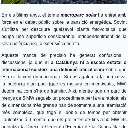
En els últims anys, el terme
macroparc solar
ha entrat amb
força en el debat públic sobre la transició energètica. Sovint
s’utilitza per descriure qualsevol planta fotovoltaica que
ocupa una superfície considerable, independentment de la
seva potència real o extensió concreta.
Aquesta manca de precisió ha generat confusions i
discussions, ja que
ni a Catalunya ni a escala estatal o
internacional existeix una definició oficial clara
sobre què
és exactament un macroparc. Si ens agafem a la normativa,
la potència d’un parc (que es mesura en megawatts, MW)
determina com s’ha de tramitar. Així, mentre que un parc de
menys de 5 MW segueix un procediment per la via ràpida; els
de dimensions més grans s’han de sotmetre a una tramitació
més complexa, que triga el doble de temps per obtenir
l’autorització. I mentre que els projectes de fins a 50 MW els
autoritza la Direcció General d’Energia de la Generalitat de