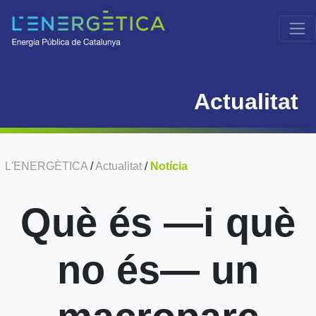
Actualitat
L'ENERGÈTICA
/
Actualitat
/
Notícia
Què és —i què
no és— un