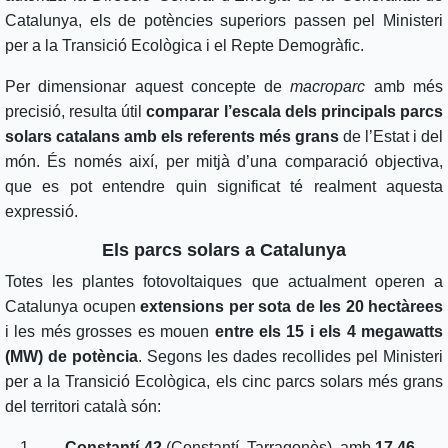
Catalunya, els de potències superiors passen pel Ministeri
per a la Transició Ecològica i el Repte Demogràfic.
Per dimensionar aquest concepte de
macroparc
amb més
precisió, resulta útil
comparar l’escala dels principals parcs
solars catalans amb els referents més grans
de l’Estat i del
món. És només així, per mitjà d’una comparació objectiva,
que es pot entendre quin significat té realment aquesta
expressió.
Els parcs solars a Catalunya
Totes les plantes fotovoltaiques que actualment operen a
Catalunya ocupen
extensions per sota de les 20 hectàrees
i les més grosses es mouen
entre els 15 i els 4 megawatts
(MW) de potència
. Segons les dades recollides pel Ministeri
per a la Transició Ecològica, els cinc parcs solars més grans
del territori català són:
Constantí-42
(Constantí, Tarragonès), amb
17,46