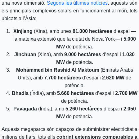
una nova dimensió.
Segons les últimes notícies
, aquests són
els principals complexos solars en funcionament al món, tots
ubicats a l’Àsia:
Xinjiang
(Xina), amb unes
81.000 hectàrees
d’espai —
la mateixa extensió que la ciutat de Nova York— i
5.000
MW
de potència.
Jinchuan
(Xina), amb
9.000 hectàrees
d’espai i
1.030
MW
de potència.
Mohammed bin Rashid Al Maktoum
(Emirats Àrabs
Units), amb
7.700 hectàrees
d’espai i
2.620 MW
de
potència.
Bhadla
(Índia), amb
5.660 hectàrees
d’espai i
2.700 MW
de potència.
Pavagada
(Índia), amb
5.260 hectàrees
d’espai i
2.050
MW
de potència.
Aquests megaparcs són capaços de subministrar electricitat a
milions de llars, tots ells
cobrint extensions comparables a