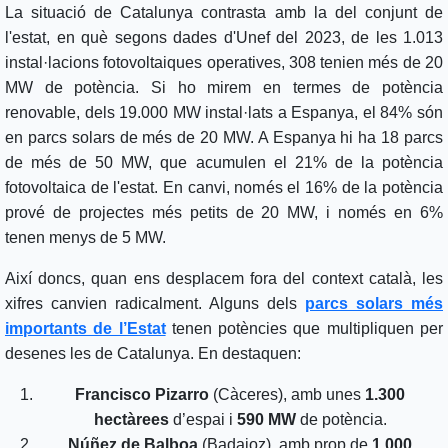
La situació de Catalunya contrasta amb la del conjunt de
l'estat, en què segons dades d'Unef del 2023, de les 1.013
instal·lacions fotovoltaiques operatives, 308 tenien més de 20
MW de potència. Si ho mirem en termes de potència
renovable, dels 19.000 MW instal·lats a Espanya, el 84% són
en parcs solars de més de 20 MW. A Espanya hi ha 18 parcs
de més de 50 MW, que acumulen el 21% de la potència
fotovoltaica de l'estat. En canvi, només el 16% de la potència
prové de projectes més petits de 20 MW, i només en 6%
tenen menys de 5 MW.
Així doncs, quan ens desplacem fora del context català, les
xifres canvien radicalment. Alguns dels
parcs solars més
importants de l’Estat
tenen potències que multipliquen per
desenes les de Catalunya. En destaquen:
Francisco Pizarro
(Càceres), amb unes
1.300
hectàrees
d’espai i
590 MW
de potència.
Núñez de Balboa
(Badajoz), amb prop de
1.000