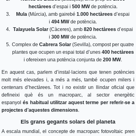
hectàrees
d’espai i
500 MW
de potència.
Mula
(Múrcia), amb gairebé
1.000 hectàrees
d’espai
i
494 MW
de potència.
Talayuela Solar
(Càceres), amb
820 hectàrees
d’espai
i
300 MW
de potència.
Complex de
Cabrera Solar
(Sevilla), compost per quatre
plantes que ocupen un espai total d’unes
400 hectàrees
i ofereixen una potència conjunta de
200 MW
.
En aquest cas, parlem d’instal·lacions que tenen potències
molt més elevades i, a més a més, també ocupen milers i
centenars d’hectàrees. Tot i no existir un llindar oficial que
defineixi què és un macroparc, al sector energètic
espanyol
és habitual utilitzar aquest terme per referir-se a
projectes d’aquestes dimensions
.
Els grans gegants solars del planeta
A escala mundial, el concepte de macroparc fotovoltaic pren