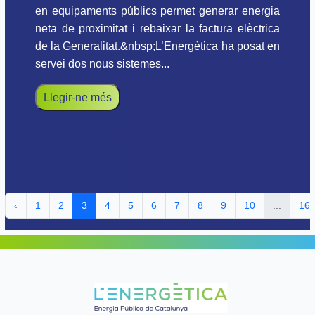
en equipaments públics permet generar energia
neta de proximitat i rebaixar la factura elèctrica
de la Generalitat.&nbsp;L’Energètica ha posat en
servei dos nous sistemes...
Llegir-ne més
‹
1
2
3
4
5
6
7
8
9
10
...
16