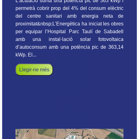
L’actuació suma una potència pic de 363 kWp i
permetrà cobrir prop del 4% del consum elèctric
del centre sanitari amb energia neta de
proximitat&nbsp;L’Energètica ha iniciat les obres
per equipar l’Hospital Parc Taulí de Sabadell
amb una instal·lació solar fotovoltaica
d’autoconsum amb una potència pic de 363,14
kWp. El...
Llegir-ne més