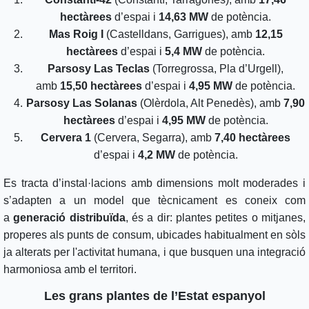
hectàrees
d’espai i
14,63 MW
de potència.
Mas Roig I
(Castelldans, Garrigues), amb
12,15
hectàrees
d’espai i
5,4 MW
de potència.
Parsosy Las Teclas
(Torregrossa, Pla d’Urgell),
amb
15,50 hectàrees
d’espai i
4,95 MW
de potència.
Parsosy Las Solanas
(Olèrdola, Alt Penedès), amb
7,90
hectàrees
d’espai i
4,95 MW
de potència.
Cervera 1
(Cervera, Segarra), amb
7,40 hectàrees
d’espai i
4,2 MW
de potència.
Es tracta d’instal·lacions amb dimensions molt moderades i
s’adapten a un model que tècnicament es coneix com
a
generació distribuïda
, és a dir: plantes petites o mitjanes,
properes als punts de consum, ubicades habitualment en sòls
ja alterats per l'activitat humana, i que busquen una integració
harmoniosa amb el territori.
Les grans plantes de l’Estat espanyol