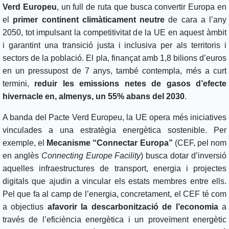
Verd Europeu
, un full de ruta que busca convertir Europa en
el
primer continent climàticament neutre
de cara a l’any
2050, tot impulsant la competitivitat de la UE en aquest àmbit
i garantint una transició justa i inclusiva per als territoris i
sectors de la població. El pla, finançat amb 1,8 bilions d’euros
en un pressupost de 7 anys, també contempla, més a curt
termini,
reduir les emissions netes de gasos d’efecte
hivernacle en, almenys, un 55% abans del 2030
.
A banda del Pacte Verd Europeu, la UE opera més iniciatives
vinculades a una estratègia energètica sostenible. Per
exemple, el
Mecanisme “Connectar Europa”
(CEF, pel nom
en anglès
Connecting Europe Facility
) busca dotar d’inversió
aquelles infraestructures de transport, energia i projectes
digitals que ajudin a vincular els estats membres entre ells.
Pel que fa al camp de l’energia, concretament, el CEF té com
a objectius
afavorir la descarbonització de l’economia
a
través de l’eficiència energètica i un proveïment energètic