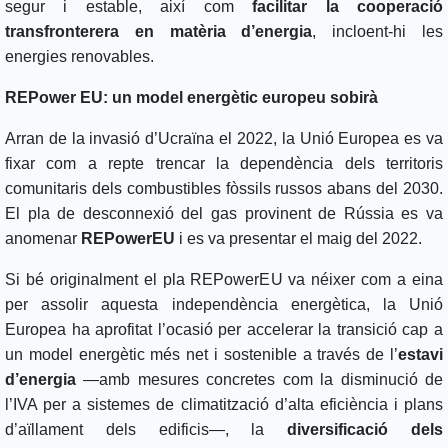
segur i estable, així com
facilitar la cooperació
transfronterera en matèria d’energia
, incloent-hi les
energies renovables.
REPower EU: un model energètic europeu sobirà
Arran de la invasió d’Ucraïna el 2022, la Unió Europea es va
fixar com a repte trencar la dependència dels territoris
comunitaris dels combustibles fòssils russos abans del 2030.
El pla de desconnexió del gas provinent de Rússia es va
anomenar
REPowerEU
i es va presentar el maig del 2022.
Si bé originalment el pla REPowerEU va néixer com a eina
per assolir aquesta independència energètica, la Unió
Europea ha aprofitat l’ocasió per accelerar la transició cap a
un model energètic més net i sostenible a través de l’
estavi
d’energia
—amb mesures concretes com la disminució de
l’IVA per a sistemes de climatització d’alta eficiència i plans
d’aïllament dels edificis—, la
diversificació dels