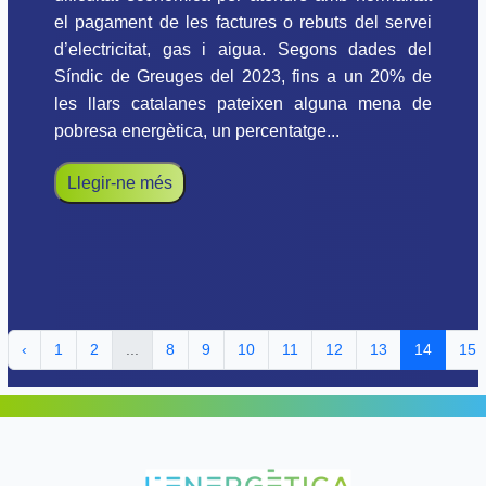
el pagament de les factures o rebuts del servei
d’electricitat, gas i aigua. Segons dades del
Síndic de Greuges del 2023, fins a un 20% de
les llars catalanes pateixen alguna mena de
pobresa energètica, un percentatge...
Llegir-ne més
‹
1
2
...
8
9
10
11
12
13
14
15