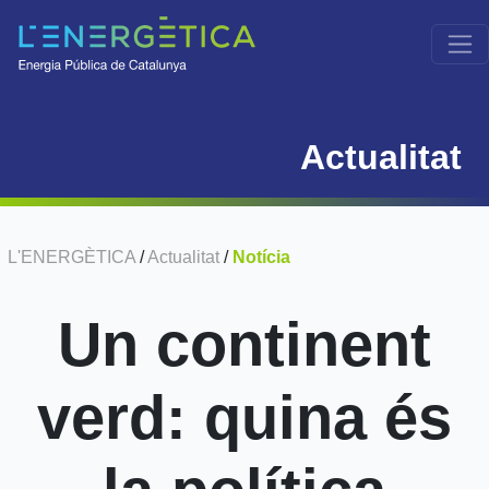
Actualitat
L'ENERGÈTICA
/
Actualitat
/
Notícia
Un continent
verd: quina és