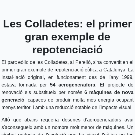
Les Colladetes: el primer
gran exemple de
repotenciació
El parc eòlic de les Colladetes, al Perelló, s'ha convertit en el
primer gran exemple de repotenciació eòlica a Catalunya. La
instal·lació original, en funcionament des de l'any 1999,
estava formada per
54 aerogeneradors
. El projecte de
renovació els substitueix per només
6 màquines de nova
generació
, capaces de produir molta més energia ocupant
menys territori i amb una reducció notable de l'impacte visual.
Allò que abans requeria desenes d'aerogeneradors avui
s'aconsegueix amb un nombre molt menor de màquines. Un
símbol perfecte de l'evolució que ha viscut l'eòlica en les