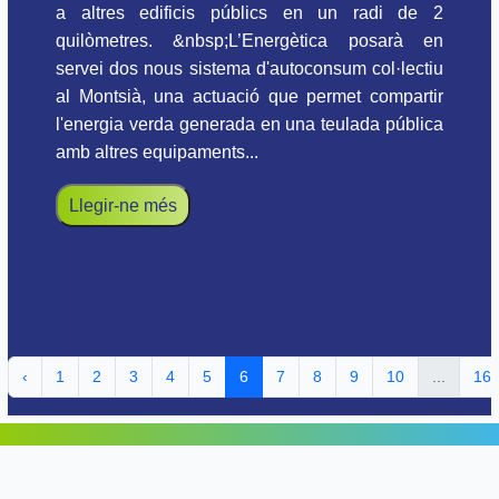
a altres edificis públics en un radi de 2
quilòmetres. &nbsp;L’Energètica posarà en
servei dos nous sistema d'autoconsum col·lectiu
al Montsià, una actuació que permet compartir
l'energia verda generada en una teulada pública
amb altres equipaments...
Llegir-ne més
‹
1
2
3
4
5
6
7
8
9
10
...
16