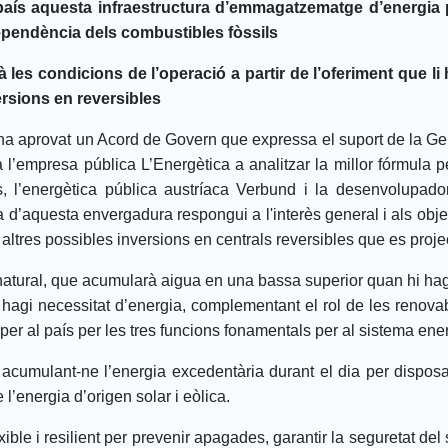
aís aquesta infraestructura d’emmagatzematge d’energia per
dependència dels combustibles fòssils
les condicions de l’operació a partir de l’oferiment que li 
versions en reversibles
a aprovat un Acord de Govern que expressa el suport de la Gene
ta l’empresa pública L’Energètica a analitzar la millor fórmula pe
s, l’energètica pública austríaca Verbund i la desenvolupado
ra d’aquesta envergadura respongui a l'interès general i als obj
altres possibles inversions en centrals reversibles que es projec
natural, que acumularà aigua en una bassa superior quan hi hag
agi necessitat d’energia, complementant el rol de les renovabl
per al país per les tres funcions fonamentals per al sistema en
 acumulant-ne l’energia excedentària durant el dia per disposa
 l’energia d’origen solar i eòlica.
exible i resilient per prevenir apagades, garantir la seguretat de