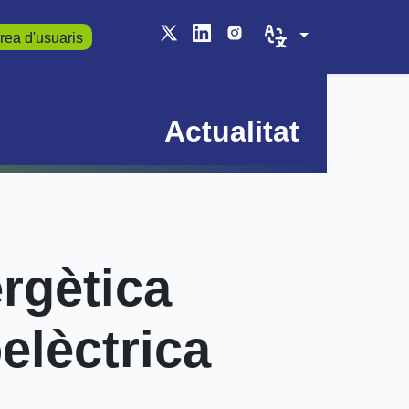
rea d'usuaris
Actualitat
rgètica
oelèctrica