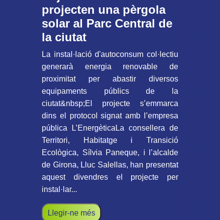
projecten una pèrgola
solar al Parc Central de
la ciutat
La instal·lació d'autoconsum col·lectiu
generarà energia renovable de
proximitat per abastir diversos
equipaments públics de la
ciutat&nbsp;El projecte s’emmarca
dins el protocol signat amb l’empresa
pública L’EnergèticaLa consellera de
Territori, Habitatge i Transició
Ecològica, Sílvia Paneque, i l’alcalde
de Girona, Lluc Salellas, han presentat
aquest divendres el projecte per
instal·lar...
Llegir-ne més