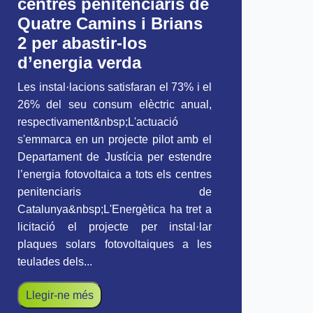
centres penitenciaris de
Quatre Camins i Brians
2 per abastir-los
d’energia verda
Les instal·lacions satisfaran el 73% i el
26% del seu consum elèctric anual,
respectivament&nbsp;L'actuació
s'emmarca en un projecte pilot amb el
Departament de Justícia per estendre
l’energia fotovoltaica a tots els centres
penitenciaris de
Catalunya&nbsp;L'Energètica ha tret a
licitació el projecte per instal·lar
plaques solars fotovoltaiques a les
teulades dels...
Llegir-ne més