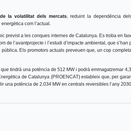
de la volatilitat dels mercats
, reduint la dependència del
i energètica com l’actual.
únic previst a les conques internes de Catalunya. Es troba en fas
m de l’avantprojecte i l’estudi d’impacte ambiental, que s’han p
 pública. Els promotors actuals preveuen que, un cop completada 
veu que tindrà una potència de 512 MW i podrà emmagatzemar 4,3
Energètica de Catalunya (PROENCAT) estableix que, per garantir
solir una potència de 2.034 MW en centrals reversibles l’any 203