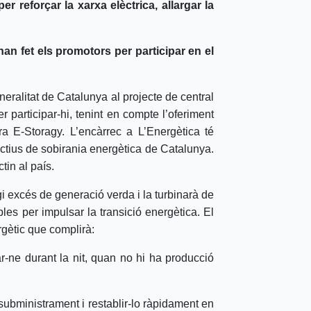
 reforçar la xarxa elèctrica, allargar la
han fet els promotors per participar en el
ralitat de Catalunya al projecte de central
r participar-hi, tenint en compte l’oferiment
ra E-Storagy. L’encàrrec a L’Energètica té
ectius de sobirania energètica de Catalunya.
tin al país.
i excés de generació verda i la turbinarà de
es per impulsar la transició energètica. El
ergètic que complirà:
r-ne durant la nit, quan no hi ha producció
l subministrament i restablir-lo ràpidament en