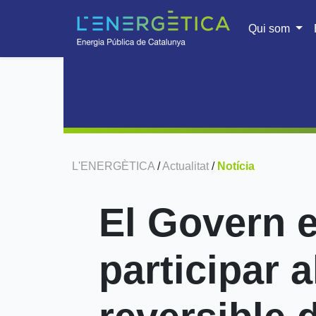
Qui som
L'ENERGÈTICA
/
Actualitat
/
Notícia
El Govern e
participar a