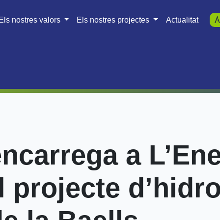
Els nostres valors
Els nostres projectes
Actualitat
À
ncarrega a L’Ene
l projecte d’hidr