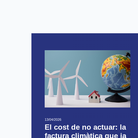
13/04/2026
El cost de no actuar: la
factura climàtica que ja