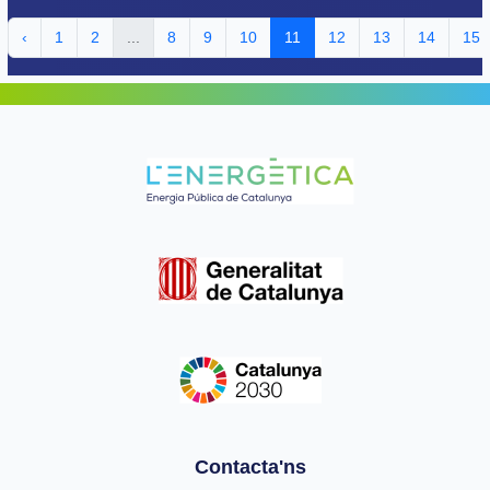
‹
1
2
...
8
9
10
11
12
13
14
15
Contacta'ns