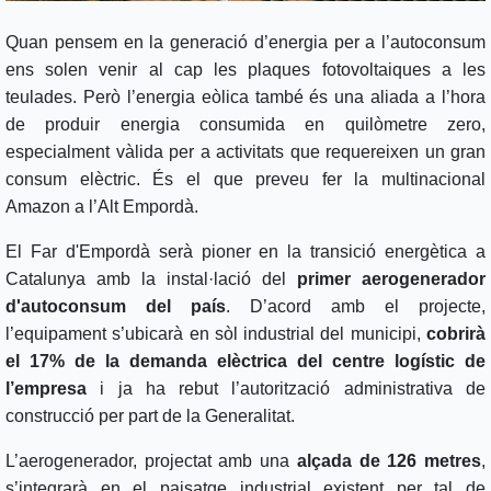
Quan pensem en la generació d’energia per a l’autoconsum
ens solen venir al cap les plaques fotovoltaiques a les
teulades. Però l’energia eòlica també és una aliada a l’hora
de produir energia consumida en quilòmetre zero,
especialment vàlida per a activitats que requereixen un gran
consum elèctric. És el que preveu fer la multinacional
Amazon a l’Alt Empordà.
El Far d'Empordà serà pioner en la transició energètica a
Catalunya amb la instal·lació del
primer aerogenerador
d'autoconsum del país
. D’acord amb el projecte,
l’equipament s’ubicarà en sòl industrial del municipi,
cobrirà
el 17% de la demanda elèctrica del centre logístic de
l’empresa
i ja ha rebut l’autorització administrativa de
construcció per part de la Generalitat.
L’aerogenerador, projectat amb una
alçada de 126 metres
,
s’integrarà en el paisatge industrial existent per tal de