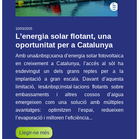
10/03/2025
L’energia solar flotant, una
oportunitat per a Catalunya
Amb una&nbsp;xarxa d’energia solar fotovoltaica
en creixement a Catalunya, l’accés al sòl ha
esdevingut un dels grans reptes per a la
implantació a gran escala. Davant d’aquesta
limitació, les&nbsp;instal·lacions flotants sobre
embassaments i altres cossos d’aigua
emergeixen com una solució amb múltiples
avantatges: optimitzen l’espai, redueixen
l’evaporació i milloren l’eficiència...
Llegir-ne més