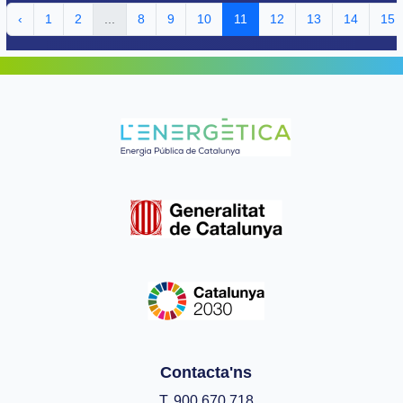
‹
1
2
...
8
9
10
11
12
13
14
15
Contacta'ns
T. 900 670 718