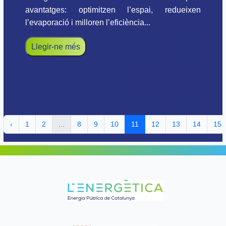
avantatges: optimitzen l’espai, redueixen
l’evaporació i milloren l’eficiència...
Llegir-ne més
‹
1
2
...
8
9
10
11
12
13
14
15