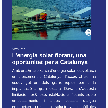
10/03/2025
L’energia solar flotant, una
oportunitat per a Catalunya
Amb una&nbsp;xarxa d’energia solar fotovoltaica
en creixement a Catalunya, l’accés al sòl ha
esdevingut un dels grans reptes per a la
implantació a gran escala. Davant d’aquesta
limitació, les&nbsp;instal·lacions flotants sobre
embassaments i altres cossos d’aigua
emergeixen com una solució amb múltiples